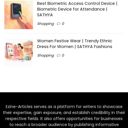
Best Biometric Access Control Device |
Biometric Device for Attendance |
SATHYA
Shopping
0
Women Festive Wear | Trendy Ethnic
Dress For Women | SATHYA Fashions
Shopping
0
Ezine-Articles serves as a platform for writers to showcase
their expertise, gain exposure, and establish credibility in their
respective fields. It also offers opportunities for businesses
to reach a broader audience by publishing informative