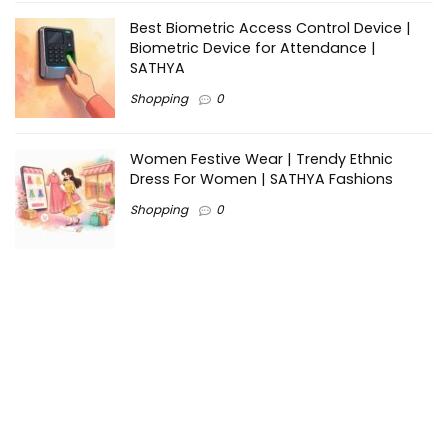
Best Biometric Access Control Device |
Biometric Device for Attendance |
SATHYA
Shopping
0
Women Festive Wear | Trendy Ethnic
Dress For Women | SATHYA Fashions
Shopping
0
Ezine-Articles serves as a platform for writers to showcase
their expertise, gain exposure, and establish credibility in their
respective fields. It also offers opportunities for businesses