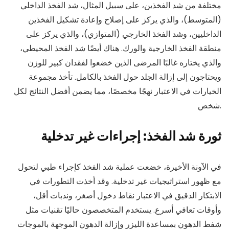
مختلفة من شد الفخذين، على سبيل المثال، شد الفخذ الداخلي
(المتوسط)، والذي يركز على إصلاح وإعادة تشكيل الفخذين
الداخليين، وشد الفخذ الخارجي (المتوازي)، والذي يركز على
منطقة الفخذ الخارجية والورك. هناك أيضًا شد الفخذ المحيطي،
والذي يختاره غالبًا المرضى الذين خضعوا لفقدان كبير للوزن
ويحتاجون إلى إزالة الجلد حول الفخذ بالكامل. تأخذ مجموعة
الخيارات في الاعتبار نهجًا مخصصًا، مما يضمن أفضل النتائج لكل
شخص.
ثورة شد الفخذ: إجراءات غير تدخلية
في الآونة الأخيرة، خضعت عملية شد الفخذ كإجراء طبي لتحول
مع ظهور استراتيجيات غير تدخلية. وقد أخذت التطورات في
الابتكار الدقيق في الاعتبار نقاط دخول أصغر، وندبات أقل،
وأوقات تعافي أسرع. يستخدم المتخصصون حاليًا تقنيات مثل
شفط الدهون بمساعدة الليزر وإزالة الدهون الموجهة بالموجات