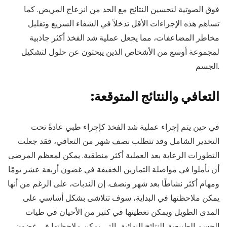
فوق الصوتية لتحسين النتائج مع الحد من انزعاج المريض. كما
تساهم هذه الإجراءات الأقل تدخلاً في الشفاء السريع وتقليل
مخاطر المضاعفات، مما يجعل عملية شد الفخذ أكثر جاذبية
لمجموعة أوسع من الأشخاص الذين يبحثون عن حلول لتشكيل
الجسم.
:التعافي والنتائج المتوقعة
في حين يتم إجراء عملية شد الفخذ كإجراء طبي عادةً تحت
التخدير الشامل وقد تتطلب نصف شهر من التعافي، فقد جعلت
التطورات الرعاية بعد العملية أكثر منطقية. يمكن لمعظم المرضى
أن يأملوا في مواصلة التمارين الخفيفة في غضون أربعة عشر يومًا
ومهام أكثر نشاطًا بعد شهر ونصف. إن الندبات، على الرغم من أنها
يمكن ملاحظتها في البداية، سوف تتلاشى بشكل أساسي على
المدى الطويل ويمكن تغطيتها في كثير من الأحيان في طيات
الجسم الطبيعية. النتائج النهائية، التي يمكن ملاحظتها في غضون