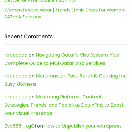
Device for Attendance | SATHYA
Women Festive Wear | Trendy Ethnic Dress For Women |
SATHYA Fashions
Recent Comments
rebeccaa
on
Navigating Qatar’s Visa System: Your
Complete Guide to MOI Qatar Visa Services
rebeccaa
on
Menumaster: Fast, Reliable Cooking for
Busy Kitchens
rebeccaa
on
Mastering Pinterest Content:
Strategies, Trends, and Tools like DownPint to Boost
Your Visual Presence
Evo888_kgOl
on
How to Unpublish your wordpress