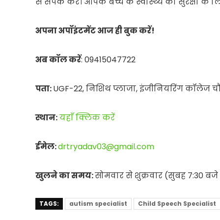
से संपर्क करें। आपके बच्चे के स्वास्थ्य की सुरक्षा
अपना अपॉइंटमेंट आज ही बुक करें!
अब कॉल करें
: 09415047722
पता:
UGF-22, निशिथ प्लाजा, इंजीनियरिंग कॉलेज च
स्थान:
यहाँ क्लिक करें
ईमेल:
drtryadav03@gmail.com
खुलने का समय:
सोमवार से शुक्रवार (सुबह 7:30 बजे
TAGS:
autism specialist
Child Speech Specialist