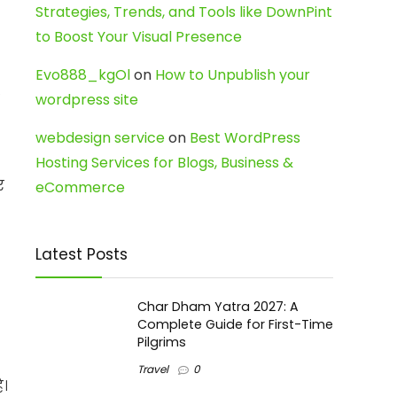
Strategies, Trends, and Tools like DownPint
to Boost Your Visual Presence
Evo888_kgOl
on
How to Unpublish your
wordpress site
webdesign service
on
Best WordPress
Hosting Services for Blogs, Business &
र
eCommerce
Latest Posts
Char Dham Yatra 2027: A
Complete Guide for First-Time
Pilgrims
Travel
0
ै।