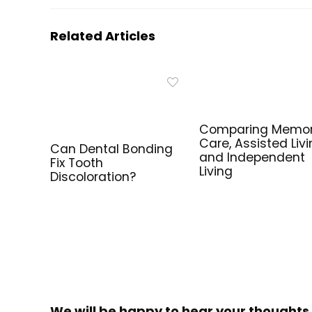
Related Articles
Comparing Memo
Care, Assisted Livi
Can Dental Bonding
and Independent
Fix Tooth
Living
Discoloration?
We will be happy to hear your thoughts