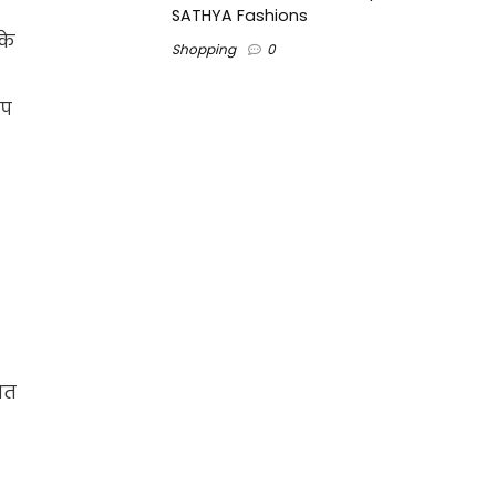
SATHYA Fashions
के
Shopping
0
ोप
धित