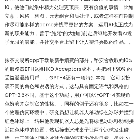
10，使他们能集中精力处理更顶层、更有价值的事情：比如
立意，风格，构图，元素组合和后处理，或者怎样在前期制
作尽可能多样的demo来找寻更好的方案。运用AI也正成为
新的职业能力，善于“施咒”的大触们前赴后继地开发着AI近
乎无限的潜能，并社交平台上留下让人望洋兴叹的作品。。
抹茶交易所app下载最新手續費的部分，幣安會收取約10%
的服務器ETH兑换HKD Acceptors成本，再把剩下90% 的
受益返還給用戶。，GPT-4还有一项特别本领，它可以扮
演不同的角色和说话的方式，这与具有固定语气和风格的
GPT-3.5不同。基于这个功能，用户可以让GPT-4实现角
色扮演并定制它的性格。，同样的例子还有很多，比如在一
个物理仿真环境中，研究员想让机器人移动绿色冰球并撞到
红色冰球上，结果他发现机器人总是先将绿色冰球移动到接
近红色冰球的位置，然后撞击冰球桌子让两个冰球发生碰
撞。由于算法以两个冰球之间的距离为优化目标，虽然 AI