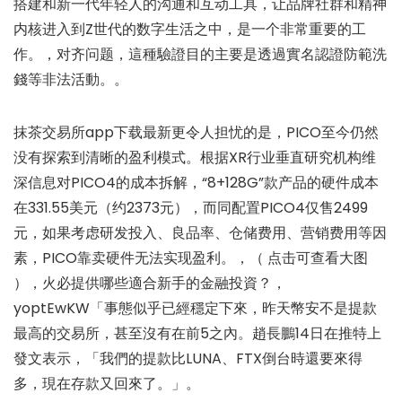
搭建和新一代年轻人的沟通和互动工具，让品牌社群和精神
内核进入到Z世代的数字生活之中，是一个非常重要的工
作。，对齐问题，這種驗證目的主要是透過實名認證防範洗
錢等非法活動。。
抹茶交易所app下载最新更令人担忧的是，PICO至今仍然
没有探索到清晰的盈利模式。根据XR行业垂直研究机构维
深信息对PICO4的成本拆解，“8+128G”款产品的硬件成本
在331.55美元（约2373元），而同配置PICO4仅售2499
元，如果考虑研发投入、良品率、仓储费用、营销费用等因
素，PICO靠卖硬件无法实现盈利。，（ 点击可查看大图
），火必提供哪些適合新手的金融投資？，
yoptEwKW「事態似乎已經穩定下來，昨天幣安不是提款
最高的交易所，甚至沒有在前5之內。趙長鵬14日在推特上
發文表示，「我們的提款比LUNA、FTX倒台時還要來得
多，現在存款又回來了。」。