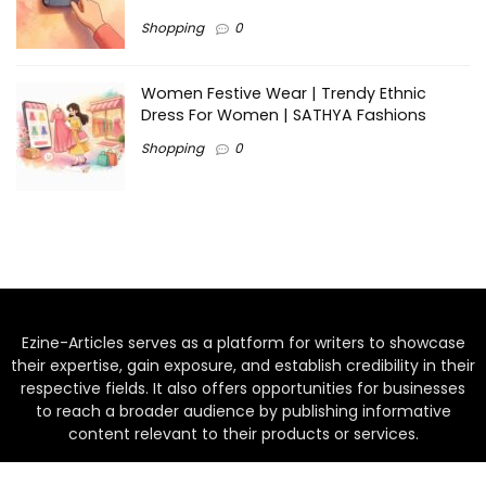
Shopping
0
Women Festive Wear | Trendy Ethnic
Dress For Women | SATHYA Fashions
Shopping
0
Ezine-Articles serves as a platform for writers to showcase
their expertise, gain exposure, and establish credibility in their
respective fields. It also offers opportunities for businesses
to reach a broader audience by publishing informative
content relevant to their products or services.