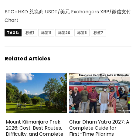
BTC=HKD 兑换商 USDT/美元 Exchangers XRP/微信支付
Chart
TAGS:
标签1
标签11
标签20
标签5
标签7
Related Articles
Mount Kilimanjaro Trek
Char Dham Yatra 2027: A
2026: Cost, Best Routes,
Complete Guide for
Difficulty, and Complete
First-Time Pilgrims