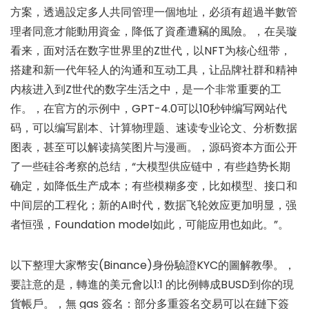
方案，透過設定多人共同管理一個地址，必須有超過半數管
理者同意才能動用資金，降低了資產遭竊的風險。，在吴璇
看来，面对活在数字世界里的Z世代，以NFT为核心纽带，
搭建和新一代年轻人的沟通和互动工具，让品牌社群和精神
内核进入到Z世代的数字生活之中，是一个非常重要的工
作。，在官方的示例中，GPT-4.0可以10秒钟编写网站代
码，可以编写剧本、计算物理题、速读专业论文、分析数据
图表，甚至可以解读搞笑图片与漫画。，源码资本方面公开
了一些硅谷考察的总结，“大模型供应链中，有些趋势长期
确定，如降低生产成本；有些模糊多变，比如模型、接口和
中间层的工程化；新的AI时代，数据飞轮效应更加明显，强
者恒强，Foundation model如此，可能应用也如此。”。
以下整理大家幣安(Binance)身份驗證KYC的圖解教學。，
要註意的是，轉進的美元會以1:1 的比例轉成BUSD到你的現
貨帳戶。，無 gas 簽名：部分多重簽名交易可以在鏈下簽