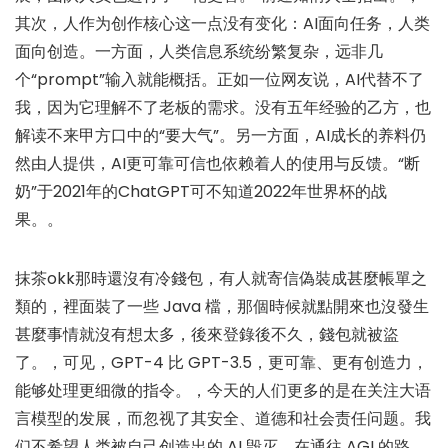
其次，人作为创作核心这一点没有变化：AI面向任务，人类
面向创造。一方面，人类信息系统纷繁复杂，远非几
个“prompt”输入就能概括。正如一位网友说，AI代替不了
我，因为它理解不了老板的需求。没有五年经验的乙方，也
解读不来甲方口中的“要大气”。另一方面，AI成长的养料仍
然由人提供，AI更可靠可信也依赖着人的使用与反馈。“断
奶”于2021年的ChatGPT可不知道2022年世界杯的战
果。。
抹茶okk那時還沒有冷錢包，有人就寄信偽裝成甚麼帳單之
類的，裡面裝了一些 Java 檔，那個時候就點開來也沒發生
甚麼事情就沒有想太多，後來登錄後不久，錢包就被盜
了。，可见，GPT-4 比 GPT-3.5，更可靠、更有创造力，
能够处理更细微的指令。，今天的人们更多的是在关注大语
言模型的发展，而忽视了其安全、道德和社会责任问题。我
们不希望人类被自己创造出的 AI 毁灭，在通往 AGI 的路