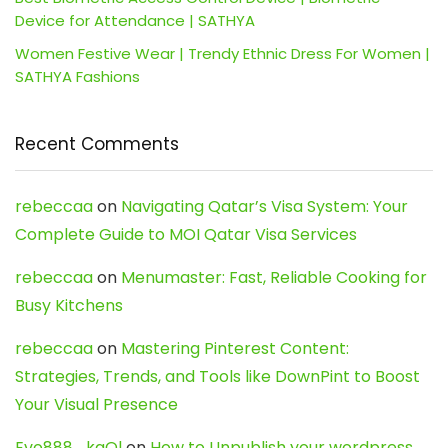
Device for Attendance | SATHYA
Women Festive Wear | Trendy Ethnic Dress For Women |
SATHYA Fashions
Recent Comments
rebeccaa
on
Navigating Qatar’s Visa System: Your
Complete Guide to MOI Qatar Visa Services
rebeccaa
on
Menumaster: Fast, Reliable Cooking for
Busy Kitchens
rebeccaa
on
Mastering Pinterest Content:
Strategies, Trends, and Tools like DownPint to Boost
Your Visual Presence
Evo888_kgOl
on
How to Unpublish your wordpress