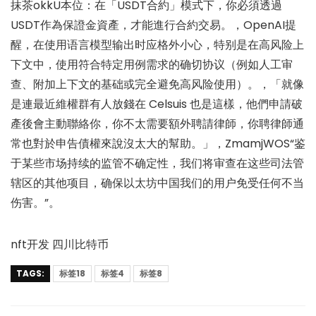
抹茶okkU本位：在「USDT合約」模式下，你必須透過
USDT作為保證金資產，才能進行合約交易。，OpenAI提
醒，在使用语言模型输出时应格外小心，特别是在高风险上
下文中，使用符合特定用例需求的确切协议（例如人工审
查、附加上下文的基础或完全避免高风险使用）。，「就像
是連最近維權群有人放錢在 Celsuis 也是這樣，他們申請破
產後會主動聯絡你，你不太需要額外聘請律師，你聘律師通
常也對於申告債權來說沒太大的幫助。」，ZmamjWOS“鉴
于某些市场持续的监管不确定性，我们将审查在这些司法管
辖区的其他项目，确保以太坊中国我们的用户免受任何不当
伤害。”。
nft开发 四川比特币
TAGS:
标签18
标签4
标签8