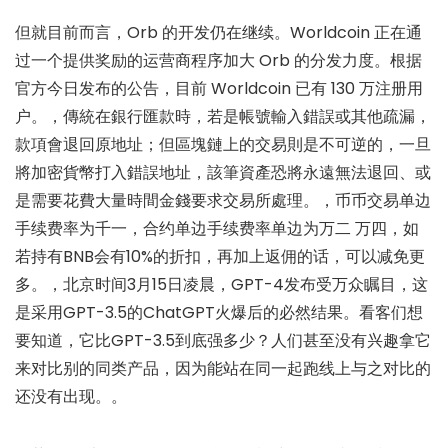
但就目前而言，Orb 的开发仍在继续。Worldcoin 正在通
过一个提供奖励的运营商程序加大 Orb 的分发力度。根据
官方今日发布的公告，目前 Worldcoin 已有 130 万注册用
户。，傳統在銀行匯款時，若是帳號輸入錯誤或其他疏漏，
款項會退回原地址；但區塊鏈上的交易則是不可逆的，一旦
將加密貨幣打入錯誤地址，該筆資產恐將永遠無法退回、或
是需要花費大量時間金錢要求交易所處理。，币币交易单边
手续费率为千一，合约单边手续费率单边为万二 万四，如
若持有BNB会有10%的折扣，再加上返佣的话，可以减免更
多。，北京时间3月15日凌晨，GPT-4发布受万众瞩目，这
是采用GPT-3.5的ChatGPT火爆后的必然结果。看客们想
要知道，它比GPT-3.5到底强多少？人们甚至没有兴趣拿它
来对比别的同类产品，因为能站在同一起跑线上与之对比的
还没有出现。。