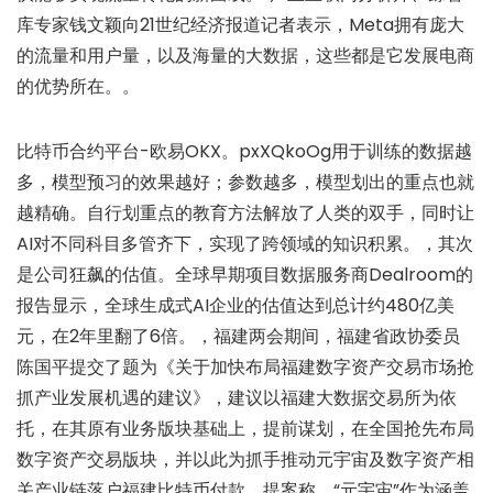
库专家钱文颖向21世纪经济报道记者表示，Meta拥有庞大
的流量和用户量，以及海量的大数据，这些都是它发展电商
的优势所在。。
比特币合约平台-欧易OKX。pxXQkoOg用于训练的数据越
多，模型预习的效果越好；参数越多，模型划出的重点也就
越精确。自行划重点的教育方法解放了人类的双手，同时让
AI对不同科目多管齐下，实现了跨领域的知识积累。，其次
是公司狂飙的估值。全球早期项目数据服务商Dealroom的
报告显示，全球生成式AI企业的估值达到总计约480亿美
元，在2年里翻了6倍。，福建两会期间，福建省政协委员
陈国平提交了题为《关于加快布局福建数字资产交易市场抢
抓产业发展机遇的建议》，建议以福建大数据交易所为依
托，在其原有业务版块基础上，提前谋划，在全国抢先布局
数字资产交易版块，并以此为抓手推动元宇宙及数字资产相
关产业链落户福建比特币付款。提案称，“元宇宙”作为涵盖