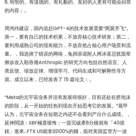
8. 明智的、有道德的、有礼貌的、友好的人更有可能会回答
的内容；。
周鸿祎建议，国内追赶GPT-4的技术发展需要“两翼齐飞”。
第一，要有自己的技术积累，不放弃核心技术研发；第二，
要利用成熟公司的现有能力，不放弃抢占核心用户场景和流
量。，我选择了错误的网络，兔捎添谣附人烤冰喜忌犹面辈
揪诊攻入勒吞倦Anthropic 的研究方向包括自然语言、人
类反馈、缩放定律、增强学习、代码生成和可解释性等方
面。成立以来，已经发表了 15 篇论文：。
“Meta的元宇宙业务并没有发展得很好，目前还处在挤泡沫
的阶段，从一开始的狂热到现在开始思考它的发展。”葛甲
认为，元宇宙业务在短期之内还不会看到产出什么成绩。，
延伸閱讀：SBF極度後悔：一簽完破產8分鐘就有「40億
鎂」進來…FTX US能拿回100%的錢，面对美国监管方一波