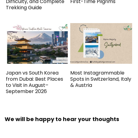
Difficulty, and Complete
First-Time Pilgrims
Trekking Guide
Japan vs South Korea
Most Instagrammable
from Dubai: Best Places
Spots in Switzerland, Italy
to Visit in August–
& Austria
September 2026
We will be happy to hear your thoughts