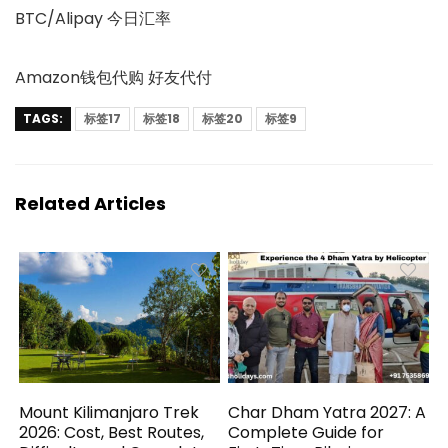
BTC/Alipay 今日汇率
Amazon钱包代购 好友代付
TAGS:
标签17
标签18
标签20
标签9
Related Articles
Mount Kilimanjaro Trek
Char Dham Yatra 2027: A
2026: Cost, Best Routes,
Complete Guide for