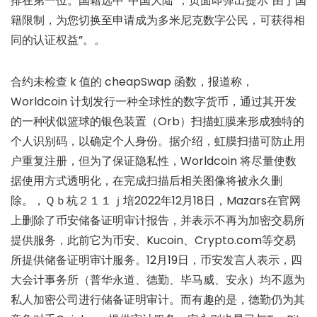
排在第一位。国籍选中“中国大陆”，页面即弹出提示“由于国
籍限制，为您切换至申请成为多米尼克数字公民，可获得相
同的认证权益”。。
合约未检查 k 值的 cheapSwap 函数，报道称，
Worldcoin 计划发行一种全球性的数字货币，通过其开发
的一种状似篮球的银色装置（Orb）扫描虹膜来形成独特的
个人识别码，以确定个人身份。据介绍，虹膜扫描可防止用
户重复注册，但为了保证隐私性，Worldcoin 将尽量使数
据使用方式透明化，在完成扫描后相关图像将被永久删
除。，Ｑｂ杭２１１ｊ培2022年12月18日，Mazars在官网
上删除了币安储备证明审计报告，并表示不再为加密交易所
提供服务，此前它为币安、Kucoin、Crypto.com等交易
所提供储备证明审计服务。12月19日，币安发言人表示，四
大会计事务所（普华永道、德勤、毕马威、安永）均不愿为
私人加密公司进行储备证明审计。而有趣的是，德勤仍为其