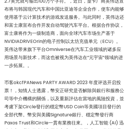
2.7美元就可输出100万个字符。，近日，显卡厂商英伟达宣
布将与韩国现代汽车和中国比亚迪等企业合作，使车内能够
使用基于云计算技术的游戏发送服务。与此同时，英伟达还
和富士康宣布合作开发自动驾驶汽车平台。根据合作协议，
富士康将作为一级制造商，面向全球汽车市场生产基于
NVIDIADRIVEOrin的电子控制以太坊充值单元（ECU）。
英伟达带来旗下平台Omniverse在汽车工业领域的诸多应
用场景与新技术，而这也被视为英伟达在“元宇宙”领域的进
一步拓展。。
币客okcfPANews PARTY AWARD 2023 年度评选开启投
票！，知情人士透露，幣安正研究是否解除與銀行和服務公
司等中介機構的關係，以及重新評估在當地的風險投資，並
考慮下架Circle發行的穩定幣USD Coin等美國項目發行的
全部代幣。幣安與美國Signature銀行、穩定幣發行商
Paxos Trust和Circle一貫有業務往來。，人工智能 (AI) 迅