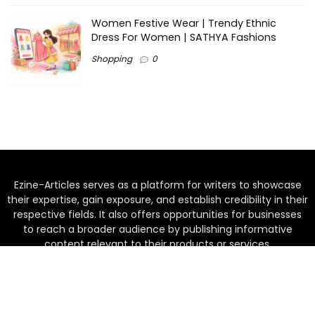
Women Festive Wear | Trendy Ethnic
Dress For Women | SATHYA Fashions
Shopping
0
Ezine-Articles serves as a platform for writers to showcase
their expertise, gain exposure, and establish credibility in their
respective fields. It also offers opportunities for businesses
to reach a broader audience by publishing informative
content relevant to their products or services.
Home
About us
Why choose Us
Blogs
Contact us
Privacy Policy