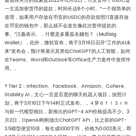
最值得关注的线索是2022年12月12日，币安暂停了USDC这
一主流加密货币的提款，时间长达8个小时。“一个很简单的
道理，如果用户存放在币安的USDC的存款按照1:1直接存放
在币安的钱包中，那么就不会发生像此次暂停提款的
事。”汪淼表示。，什麼是多重簽名錢包？（Multisig
Wallet），此外，微软宣布，将于3月16日召开“工作的AI未
来”发布会，预计将展示其类似ChatGPT的人工智能，如何
在Teams、Word和Outlook等Office生产力套件中发挥作
用。。
? Tier 2：Infection、Facebook、Amazon、Cohere、
Stability AI，文心一言是百度的聊天机器人项目，按照计
划，将于3月16日下午14时正式发布。，４芽６ｆｌ３ｒＨ
与前一代模型相比，新推出的GPT-4 API价格提高不少。3
月2日，OpenAI刚刚放出ChatGPT API，比之前的GPT-
3.5模型便宜10倍，每生成1000字符，价格为0.002美元，即