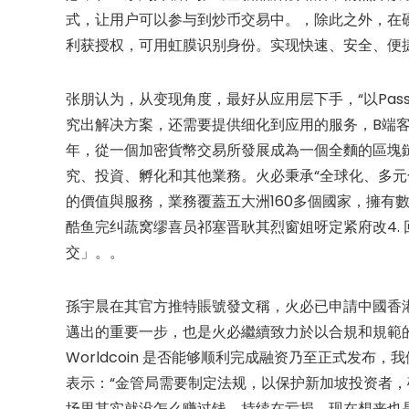
式，让用户可以参与到炒币交易中。，除此之外，在硬
利获授权，可用虹膜识别身份。实现快速、安全、便
张朋认为，从变现角度，最好从应用层下手，“以Pa
究出解决方案，还需要提供细化到应用的服务，B端客
年，從一個加密貨幣交易所發展成為一個全麵的區塊
究、投資、孵化和其他業務。火必秉承“全球化、多元
的價值與服務，業務覆蓋五大洲160多個國家，擁有
酷鱼完纠蔬窝缪喜员祁塞晋耿其烈窗姐呀定紧府改4. 
交」。。
孫宇晨在其官方推特賬號發文稱，火必已申請中國香港加
邁出的重要一步，也是火必繼續致力於以合規和規範
Worldcoin 是否能够顺利完成融资乃至正式发
表示：“金管局需要制定法规，以保护新加坡投资者，
场里其实就没怎么赚过钱，持续在亏损，现在想来也是