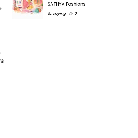
SATHYA Fashions
在
Shopping
0
n
输