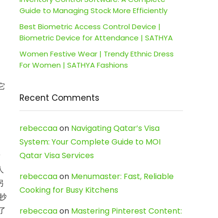
Guide to Managing Stock More Efficiently
Best Biometric Access Control Device |
Biometric Device for Attendance | SATHYA
Women Festive Wear | Trendy Ethnic Dress
For Women | SATHYA Fashions
它
Recent Comments
rebeccaa
on
Navigating Qatar’s Visa
System: Your Complete Guide to MOI
，
Qatar Visa Services
帮
人
rebeccaa
on
Menumaster: Fast, Reliable
另
Cooking for Busy Kitchens
去抄
了
rebeccaa
on
Mastering Pinterest Content: