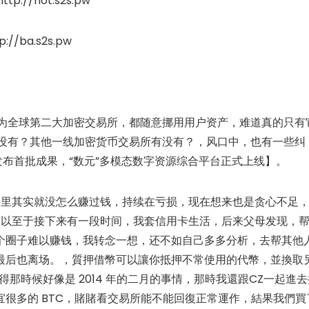
p://hot.s2s.pw
//ba.s2s.pw
作为全球第二大加密交易所，都随意挪用用户资产，难道真的只有
有没有？其他一线加密货币交易所有没有？，风口中，也有一些纠
发布首批成果，“数元”多模态数字资源综合平台正式上线】。
市场里其实就没怎么赚过钱，持续在亏损，现在想来也是贪心不足
，以至于接下来有一段时间，我套信用卡生活，后来父母发现，
个圈子难以赚钱，我转念一想，还不如自己多多分析，去帮其他
最后也离场。，質押借幣可以讓你抵押不常使用的代幣，並換取
記得那時候好像是 2014 年的二月的事情，那時我還跟CZ一起進
很多的 BTC，賭賭看交易所能不能回復正常運作，結果我們買