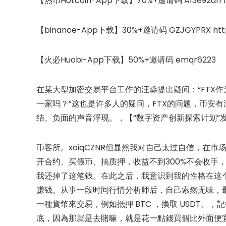
【热币Hotcoin-App下载】70%+邀请码 A13e92af1 htt
【binance-App下载】30%+邀请码 GZJGYPRX http:
【火必Huobi-App下载】50%+邀请码 emqr6223
在某大型加密交易平台工作的汪淼提出疑问：“FTX
一家吗？”这也是许多人的疑问，FTX的问题，币安
结、负面的声音浮现。，【“数字资产创新探索计划”
币客所。xoiqCZNR但显然我对自己太过自信，在
开合约、买假币、搞质押，收益不到300%不会收手
我还掉了这笔钱。在此之后，我意识到我的性格在这
赚钱。从事一段时间行情分析师后，自己索然无味，
一種貨幣來交易，例如抵押 BTC ，換取 USDT。，
底，因為那就是去賭嘛，就是花一點錢買個比外面便宜