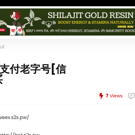
购买
支付老字号[信
买
7
Views
ex.s2s.pw/