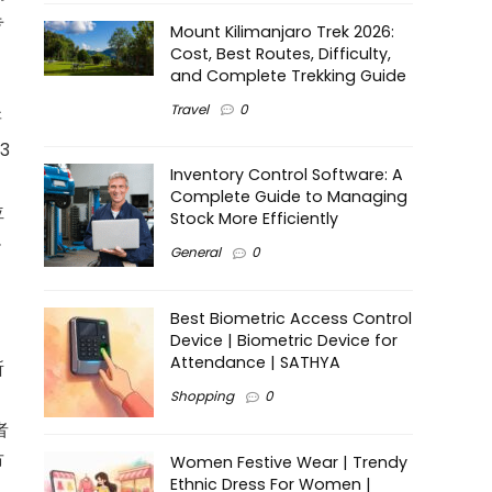
专
Mount Kilimanjaro Trek 2026:
Cost, Best Routes, Difficulty,
and Complete Trekking Guide
Travel
0
研
3
Inventory Control Software: A
Complete Guide to Managing
位
Stock More Efficiently
小
General
0
Best Biometric Access Control
Device | Biometric Device for
Attendance | SATHYA
所
Shopping
0
者
市
Women Festive Wear | Trendy
Ethnic Dress For Women |