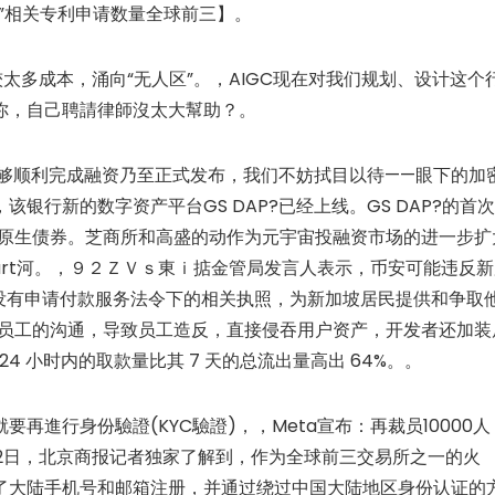
”相关专利申请数量全球前三】。
较太多成本，涌向“无人区”。，AIGC现在对我们规划、设计这个
你，自己聘請律師沒太大幫助？。
是否能够顺利完成融资乃至正式发布，我们不妨拭目以待——眼下的加
银行新的数字资产平台GS DAP?已经上线。GS DAP?的首
化原生债券。芝商所和高盛的动作为元宇宙投融资市场的进一步扩
 Chart河。，９２ＺＶｓ東ｉ掂金管局发言人表示，币安可能违反
t），它在没有申请付款服务法令下的相关执照，为新加坡居民提供和争取
部员工的沟通，导致员工造反，直接侵吞用户资产，开发者还加装
24 小时内的取款量比其 7 天的总流出量高出 64%。。
進行身份驗證(KYC驗證)，，Meta宣布：再裁员10000人
12日，北京商报记者独家了解到，作为全球前三交易所之一的火
了大陆手机号和邮箱注册，并通过绕过中国大陆地区身份认证的