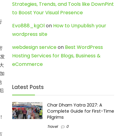
Strategies, Trends, and Tools like DownPint
to Boost Your Visual Presence
行
Evo888_kgOl
on
How to Unpublish your
wordpress site
webdesign service
on
Best WordPress
密
Hosting Services for Blogs, Business &
次发
eCommerce
大
新加
他
Latest Posts
后
Char Dham Yatra 2027: A
Complete Guide for First-Time
！
Pilgrims
Travel
0
方