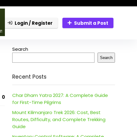
Login / Register
Submit a Post
Search
Search
Recent Posts
Char Dham Yatra 2027: A Complete Guide
0
for First-Time Pilgrims
Mount Kilimanjaro Trek 2026: Cost, Best
Routes, Difficulty, and Complete Trekking
Guide
Inventory Control Software: A Complete