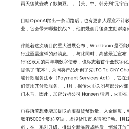
兩天後就變成了歡樂豆。，【美、中、韩分列“元宇宙
目睹OpenAI踏出一条明路后，也有更多人愿意不计
业，它会带来哪些挑战？，他們幾個月後會主動聯絡
伴随着这次项目的重大进展公布，Worldcoin 
行业亟需这样的好消息。，与此同时，高盛最近宣布，该
行1亿欧元的两年期数字债券，也标志着首个全数字
提供了“范本”，为同类产品开创了先LTC To CNY
坡付款服务法令（Payment Services Ac
们使用其付款服务。，1月，据传火币关闭与部分内
门木马。因此，加密分析公司 Nansen 强调，火币在 
币客所若想要增加提取的虛擬貨幣數量、入金額度，就要再
取消5000个职位空缺，虚拟货币市场暗流涌动。1月
必，在一系列升级、推出全新品牌战略后，悄然开放