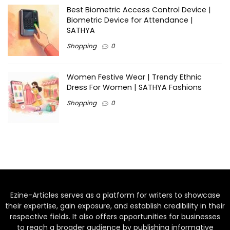
Best Biometric Access Control Device |
Biometric Device for Attendance |
SATHYA
Shopping
0
Women Festive Wear | Trendy Ethnic
Dress For Women | SATHYA Fashions
Shopping
0
Ezine-Articles serves as a platform for writers to showcase
their expertise, gain exposure, and establish credibility in their
respective fields. It also offers opportunities for businesses
to reach a broader audience by publishing informative