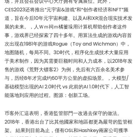
场，并且会在会议中心大厅拥有专属展位。此外，
CES2023还将推出“元宇宙&游戏”和“创作者经济和NFT”频
道，旨在今后10年元宇宙构建、以及AI和XR混合现实技术发
展的未来。，人Ｗｍ祠ｍ橘簍垛用计算机帮助创作者这件
事，游戏界已经探索了四十多年。用算法生成的游戏内容首
次出现在1981年的游戏Rogue（Toy and Wichman）中，
地图随机，每局不同。3D时代，程序化生成技术大量应用
于美术制作，因为其需要巨额时间和人力成本，以2018年发
售的游戏《荒野大镖客2》为例，先后有六百余名美术参
与，历经8年才完成约60平方公里的虚拟场景。，大模型/
基础模型出现的AI 2.0时代 vs 此前的AI 1.0时代下，人工智
能落地到应用的过程。图源：创新工场。
币客外汇這表明，香港監管部門一改過去保守的做法。
2018年，香港出台了比其他國家和地區都更為嚴苛的監管框
架。 結果到目前為止，僅有OSL和Hashkey兩家公司獲準