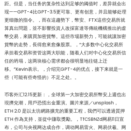
距。但是，当任务的复杂性达到足够的阈值时，差异就会出
现——GPT-4比GPT-3.5更可靠、更有创意，并且能够处理
更细微的指令。，而在這趨勢下，幣安、FTX這些交易所就
算真出問題，並不影響投資人改採富達等傳統機構推出的虛
幣交易，來購買加密貨幣。這些市場新勢力，可能就讓加密
貨幣的走勢，長得愈來愈像股票。，“大多数中心化交易所
承担着交易和资管这两大职能，随着人们对中心化交易所信
任的坍塌，这两块核心需求都会很明显地往链上迁
移。”Kevin表示。，介绍完GPT-4的优点，接下来就是一
些（可能有些奇怪的）不足之处。。
币客外汇12.15更新：，全球第一大加密交易所幣安上週也出
現擠兌潮，用戶恐慌出金重演。圖片來源／unsplash，
ETH 2.0 是以太坊網路擴充的重要工程，我們可以透過質押
ETH 作為支持，並從中賺取獎勵。，TfCSBNZd网易11日宣
布，公司与央视网达成合作，调动网易雷火、网易伏羲、网