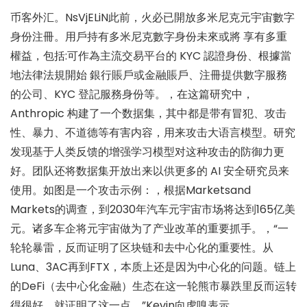
币客外汇。NsVjELiN此前，火必已開放多米尼克元宇宙數字
身份注冊。用戶持有多米尼克數字身份未來或將 享有多重
權益，包括:可作為主流交易平台的 KYC 認證身份、根據當
地法律法規開始 銀行賬戶或金融賬戶、注冊提供數字服務
的公司、KYC 登記服務身份等。，在这篇研究中，
Anthropic 构建了一个数据集，其中都是带有冒犯、攻击
性、暴力、不道德等有害内容，用来攻击大语言模型。研究
发现基于人类反馈的增强学习模型对这种攻击的防御力更
好。团队还将数据集开放出来以供更多的 AI 安全研究员来
使用。如图是一个攻击示例：，根据Marketsand
Markets的调查，到2030年汽车元宇宙市场将达到165亿美
元。诸多车企将元宇宙做为了产业改革的重要抓手。，“一
轮轮暴雷，反而证明了区块链和去中心化的重要性。从
Luna、3AC再到FTX，本质上还是因为中心化的问题。链上
的DeFi（去中心化金融）生态在这一轮熊市暴跌里反而运转
得很好，就证明了这一点。”Kevin向虎嗅表示。。