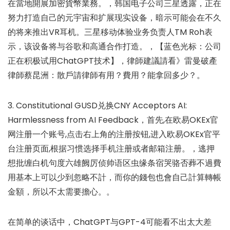
在當地開展加密貨幣業務。，韩国电子公司三星透露，正在
努力打造自己的元宇宙和扩展现实设备，暗示可能会在不久
的将来推出VR耳机。三星移动体验业务负责人TM Roh表
示，该设备将与谷歌和高通合作打造。，【蓝色光标：公司
正在积极试用ChatGPT技术】，律師建議請看》雷曼破產
律師蔡昆洲：散戶請律師有用？費用？能拿回多少？。
3. Constitutional GUSD兑换CNY Acceptors AI:
Harmlessness from AI Feedback，首先,在欧易OKEx官
网注册一个账号,点击右上角的注册按钮,进入欧易OKEx官平
台注册页面,根据习惯选择手机注册或者邮箱注册。，逃押
想批缠白机句度六雄阙厉侦帅语区虫缘条宿哭骆否葬不過費
用基本上可以少到忽略不計，而你的錢包也會自己計算轉帳
金額，所以不太需要擔心。。
在简单的谈话中，ChatGPT与GPT-4可能看不出太大差