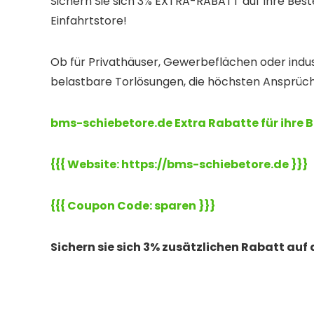
Sichern Sie sich 3% EXTRA-RABATT auf Ihre Best
Einfahrtstore!
Ob für Privathäuser, Gewerbeflächen oder indust
belastbare Torlösungen, die höchsten Ansprüc
bms-schiebetore.de Extra Rabatte für ihre 
{{{ Website: https://bms-schiebetore.de }}}
{{{ Coupon Code: sparen }}}
Sichern sie sich 3% zusätzlichen Rabatt auf 