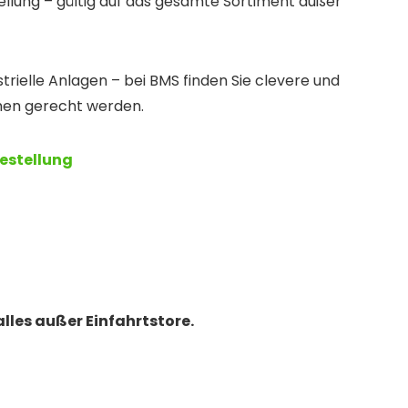
ellung – gültig auf das gesamte Sortiment außer
rielle Anlagen – bei BMS finden Sie clevere und
hen gerecht werden.
Bestellung
alles außer Einfahrtstore.