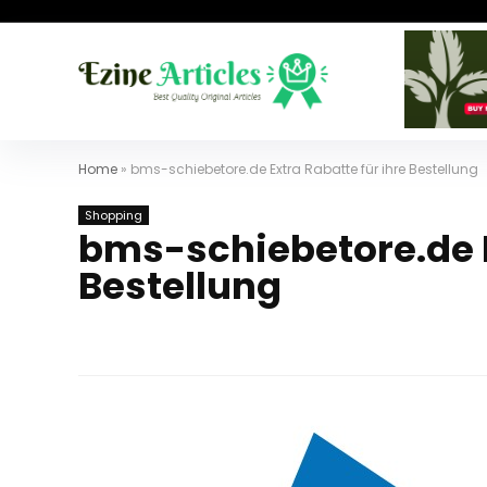
Home
»
bms-schiebetore.de Extra Rabatte für ihre Bestellung
Shopping
bms-schiebetore.de E
Bestellung