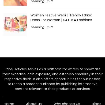
Shopping
0
Women Festive Wear | Trendy Ethnic
Dress For Women | SATHYA Fashions
Shopping
0
Ezine-Articles serves as a platform for writers to showcase
their expertise, gain exposure, and establish credibility in their
respective fields. It also offers opportunities for businesses
to reach a broader audience by publishing informative
content relevant to their products or services.
Home
About us
Why choose Us
Blogs