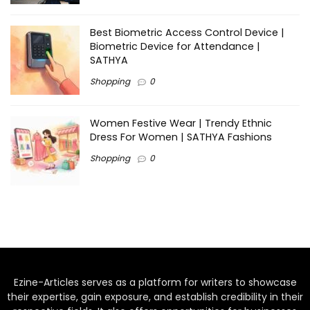
Best Biometric Access Control Device |
Biometric Device for Attendance |
SATHYA
Shopping
0
Women Festive Wear | Trendy Ethnic
Dress For Women | SATHYA Fashions
Shopping
0
Ezine-Articles serves as a platform for writers to showcase
their expertise, gain exposure, and establish credibility in their