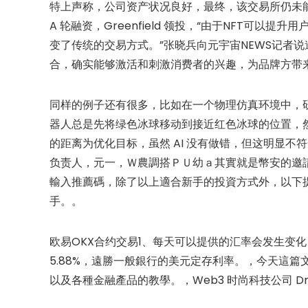
特上声称，公司资产状况良好，最终，该交易所仍未能幸免于
A 轮融资，Greenfield 领投，“由于NFT可以提
变了传统的交易方式。”张晓兵向元宇宙NEWS记者说
合，确实能够激活和刺激消费者的兴趣，为品牌方带
同样的例子还有很多，比如在一个物理仿真环境中，
器人总是先将绿色冰球移动到接近红色冰球的位置，
的距离为优化目标，虽然 AI 没有做错，但这明显
负责人，元一，Ｗ農調搭ＰＵ幼ａ其實就是幣安的邀
輸入推薦碼，除了以上適合新手的投資方式外，以下
手。。
欧易OKX合约交易1、每天可以提供的汇率会发生变化
5.88%，遠勝一般銀行的美元定存利率。，今天這
以及各種金融產品的教學。，Web3 时尚科技公司 DressX