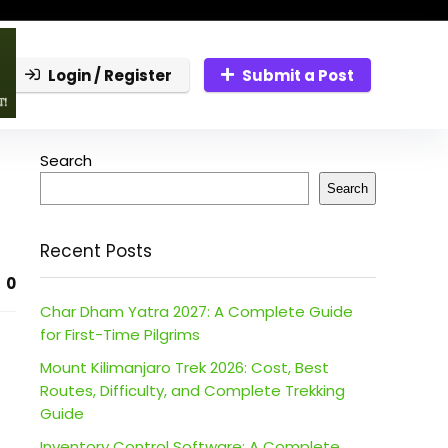
Login / Register
Submit a Post
Search
Search
Recent Posts
0
Char Dham Yatra 2027: A Complete Guide
for First-Time Pilgrims
Mount Kilimanjaro Trek 2026: Cost, Best
Routes, Difficulty, and Complete Trekking
Guide
Inventory Control Software: A Complete