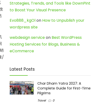
元
Strategies, Trends, and Tools like DownPint
，改
to Boost Your Visual Presence
结
Evo888_kgOl
on
How to Unpublish your
wordpress site
机
webdesign service
on
Best WordPress
间
Hosting Services for Blogs, Business &
销
eCommerce
接/
Latest Posts
Char Dham Yatra 2027: A
Complete Guide for First-Time
，
Pilgrims
Travel
0