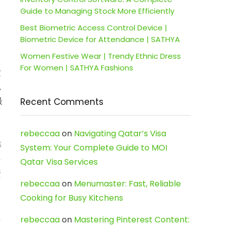
Guide to Managing Stock More Efficiently
Best Biometric Access Control Device |
Biometric Device for Attendance | SATHYA
Women Festive Wear | Trendy Ethnic Dress
For Women | SATHYA Fashions
这
，
最
Recent Comments
rebeccaa
on
Navigating Qatar’s Visa
筹
System: Your Complete Guide to MOI
许
Qatar Visa Services
資
rebeccaa
on
Menumaster: Fast, Reliable
Cooking for Busy Kitchens
推
rebeccaa
on
Mastering Pinterest Content: