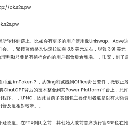
//ok.s2s.pw
.s2s.pw
转移到链上。比如会有更多的用户使用像Uniswap、Aave
，緊接著價格又快速拉回至 3.6 美元左右，現報 3.91 美元
，合理判斷只要是有槓桿合約的用戶都會爆倉離場。，币安，到了
币至 imToken？，从Bing浏览器到Office办公套件，微软正
atGPT背后的技术整合到其Power Platform平台上，允
程序。，1.PNG，因此目前多簽錢包主要使用者還是以有大額
用普及度相對較窄。。
疑态度。在FTX倒闭之前，其创始人兼前首席执行官SBF也在