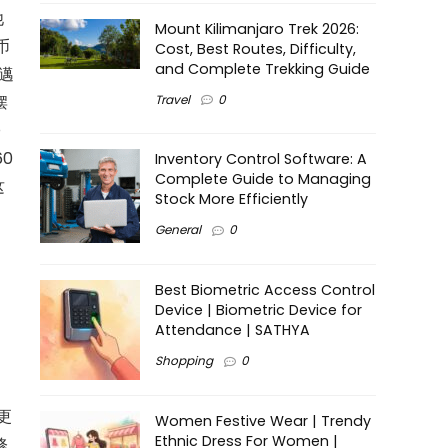
他
Mount Kilimanjaro Trek 2026:
币
Cost, Best Routes, Difficulty,
and Complete Trekking Guide
邁
Travel
0
摆
O
60
Inventory Control Software: A
Complete Guide to Managing
这
Stock More Efficiently
月
General
0
Best Biometric Access Control
Device | Biometric Device for
Attendance | SATHYA
Shopping
0
更
Women Festive Wear | Trendy
Ethnic Dress For Women |
修