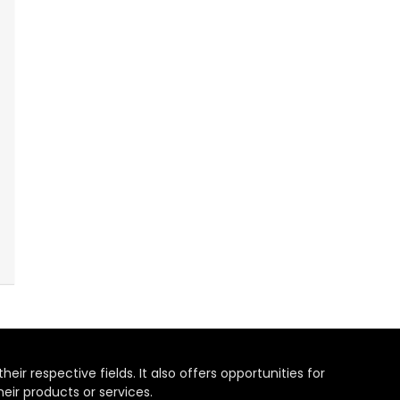
heir respective fields. It also offers opportunities for
eir products or services.