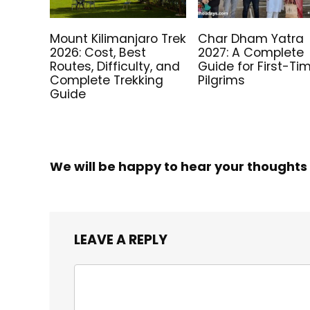
Mount Kilimanjaro Trek
Char Dham Yatra
2026: Cost, Best
2027: A Complete
Routes, Difficulty, and
Guide for First-Ti
Complete Trekking
Pilgrims
Guide
We will be happy to hear your thoughts
LEAVE A REPLY