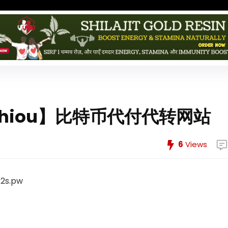
chiou】比特币代付代转网站
6
Views
2s.pw