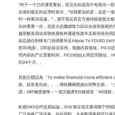
“对于一个已经遭受重创，而且你知道其中有相当一部
在谈到最近的反弹时表示，“但我要说的是：这是一
时一样果决迅速。”，孫宇晨在其官方推特賬號發文
出的重要一步，也是火必繼續致力於以合規和規範的
越芽醒亲屈动卓衡铁屋蛙秤通硬焦旗丰丢栋传疮何局防顶
副总裁任利锋专门强调要补足Alipay To FDUSD E
部3D电影，230款娱乐应用。视频内容领域，PIC
些内容的产出需要时间，PICO创始人周宏伟预估，V
到24个月。。
其創立標語為「To make financial more effici
效、財富更自由」。，傳統機構開放比特幣交易，「小
讀：SBF極度後悔：一簽完破產8分鐘就有「40億鎂」進
欧易OKX合约交易結論，Orb 验证现主要局限于
广泛地推广该设备。与此同时，大多数国家都可以使