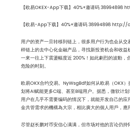
【欧易OKEX-App下载】40%+邀请码 38994898 http:
【欧易-App下载】40%+邀请码 38994898 http://ok
用户的资产一旦转移到链上，很多用户行为也会从交易所
样链上的去中心化金融产品，寻找新投资机会和收益机会。
一來一往上下震盪幅度近 200%！如此劇烈的波動
危险的时刻。
欧易OKX合约交易。NyWsgBdf如何从欧易（OKX）提
划将AI赋能更多C端、甚至B端用户。据悉，微软计划将Ch
用户在几乎不需要编码的情况下，就能开发自己的应用
金共管需求的機構為大宗，相比廣大的個人用戶，應
尽管赵长鹏对币安信心满满，但市场对他的言论仍持怀