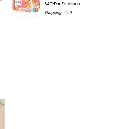
SATHYA Fashions
务
Shopping
0
。