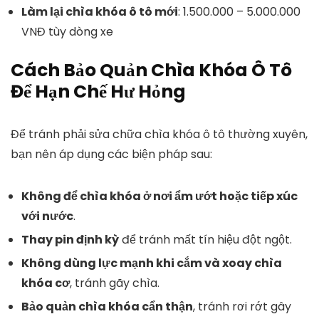
Làm lại chìa khóa ô tô mới
: 1.500.000 – 5.000.000
VNĐ tùy dòng xe
Cách Bảo Quản Chìa Khóa Ô Tô
Để Hạn Chế Hư Hỏng
Để tránh phải sửa chữa chìa khóa ô tô thường xuyên,
bạn nên áp dụng các biện pháp sau:
Không để chìa khóa ở nơi ẩm ướt hoặc tiếp xúc
với nước
.
Thay pin định kỳ
để tránh mất tín hiệu đột ngột.
Không dùng lực mạnh khi cắm và xoay chìa
khóa cơ
, tránh gãy chìa.
Bảo quản chìa khóa cẩn thận
, tránh rơi rớt gây