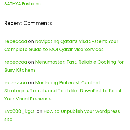
SATHYA Fashions
Recent Comments
rebeccaa
on
Navigating Qatar’s Visa System: Your
Complete Guide to MOI Qatar Visa Services
rebeccaa
on
Menumaster: Fast, Reliable Cooking for
Busy Kitchens
rebeccaa
on
Mastering Pinterest Content:
Strategies, Trends, and Tools like DownPint to Boost
Your Visual Presence
Evo888_kgOl
on
How to Unpublish your wordpress
site