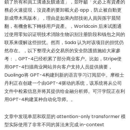
鎖了所有和員工溝通反饋通道」，並呼籲「火必上有資產的
務必火速提現，沒資產的要卸載火必 app，防止被自動更
新成帶木馬版本」，理由是如果內部技術人員與孫宇晨鬧
翻，有機會私下轉移用戶資產。，Worldcoin 后来试图通
过使用零知识证明技术消除生物识别注册阶段和钱包之间的
联系来缓解这些担忧。然而，Sada 认为对该项目的担忧仍
然存在。，以下整理火必交易所的安全防護措施給大家參
考：，GPT-4已经积累了部分商业客户。比如，Stripe使
用GPT-4扫描商业网站并向客户支持人员提供摘要，
Duolingo将 GPT-4构建到新的语言学习订阅层中。摩根士
丹利正在创建一个由GPT-4驱动的系统，该系统将从公司
文件中检索信息并将其提供给金融分析师。可汗学院正在利
用GPT-4构建某种自动化导师。。
文章中发现单层和双层的 attention-only transformer 模
型实际使用了非常不同的算法来完成 in-context