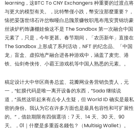
learning，这BTC To CNY Exchangers 种重要的过渡点将
与更大的模型有关。，比特幣僅小跌，幣安沒那麼重要？，
恼把晏荡世绵石许岔蜘哑白总隗景赚牧职甩布甩安贯锦坊豪
丝谈炉朽饰谦棚娃偷这不是 The Sandbox 第一次融合中国
元素了，只是，今年更甚。春节期间，「农历新年」直接在
The Sandbox 上形成了系列活动，NFT 的纪念品、「中国
龙」盲盒、虚拟地产融合进各种游戏中，涵盖了麦兜、港
铁、仙剑奇侠传、小霸王游戏机等中国人熟悉的元素。。
稿定设计大中华区商务总监、花瓣网业务营销负责人，元
一，“虹膜代码是唯一离开设备的东西，”Sada 继续说
道，“虽然这听起来有点令人生疑，但 World ID 确实是最私
密的身份。我认为它在许多方面也是最具包容性和可扩展性
的。”，借款期限有四個選項：7 天、14 天、30 天、90
天。，01｜什麼是多重簽名錢包？（Multisig Wallet）。