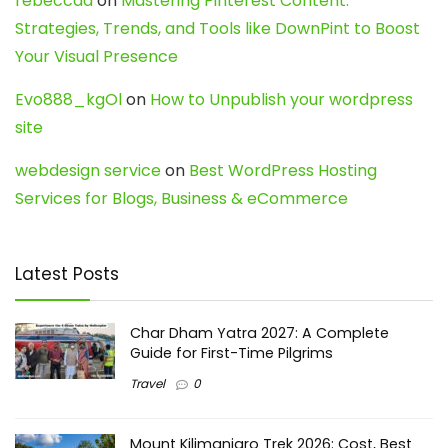
rebeccaa
on
Mastering Pinterest Content:
Strategies, Trends, and Tools like DownPint to Boost
Your Visual Presence
Evo888_kgOl
on
How to Unpublish your wordpress
site
webdesign service
on
Best WordPress Hosting
Services for Blogs, Business & eCommerce
Latest Posts
Char Dham Yatra 2027: A Complete
Guide for First-Time Pilgrims
Travel
0
Mount Kilimanjaro Trek 2026: Cost, Best