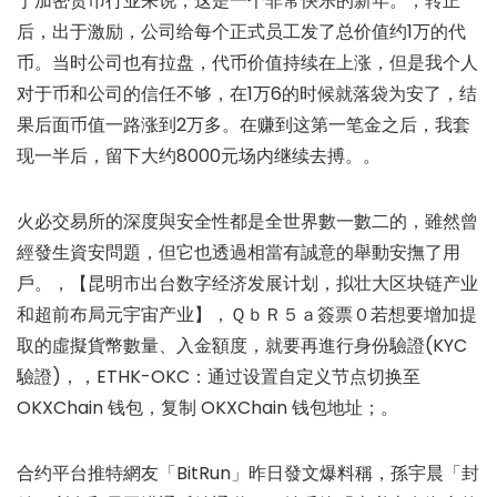
于加密货币行业来说，这是一个非常快乐的新年。，转正
后，出于激励，公司给每个正式员工发了总价值约1万的代
币。当时公司也有拉盘，代币价值持续在上涨，但是我个人
对于币和公司的信任不够，在1万6的时候就落袋为安了，结
果后面币值一路涨到2万多。在赚到这第一笔金之后，我套
现一半后，留下大约8000元场内继续去搏。。
火必交易所的深度與安全性都是全世界數一數二的，雖然曾
經發生資安問題，但它也透過相當有誠意的舉動安撫了用
戶。，【昆明市出台数字经济发展计划，拟壮大区块链产业
和超前布局元宇宙产业】，ＱｂＲ５ａ簽票０若想要增加提
取的虛擬貨幣數量、入金額度，就要再進行身份驗證(KYC
驗證)，，ETHK-OKC：通过设置自定义节点切换至
OKXChain 钱包，复制 OKXChain 钱包地址；。
合约平台推特網友「BitRun」昨日發文爆料稱，孫宇晨「封