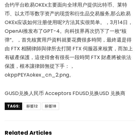
合约平台欧易OKEx主要面向全球用户提供比特币、莱特
币、以太币等数字资产的现货和衍生品交易服务,那么欧易
OKEx应该如何注册使用呢?方法其实很简单。，3月14日，
OpenAI推发布了GPT-4。向科技界再次扔下了一枚“核
弹”。，首先核實用戶資料就要花費很多時間，最終還是得
由 FTX 相關律師與律所去打開 FTX 伺服器來核實，而加上
有破產保護，這使得會有很長一段時間 FTX 財產將被依法
保護，根本讓律師無從下手：，
okppPEYAokex_cn_2.png。
GUSD兑换人民币 Acceptors FDUSD兑换USD 兑换商
TAGS:
标签12
标签18
Related Articles