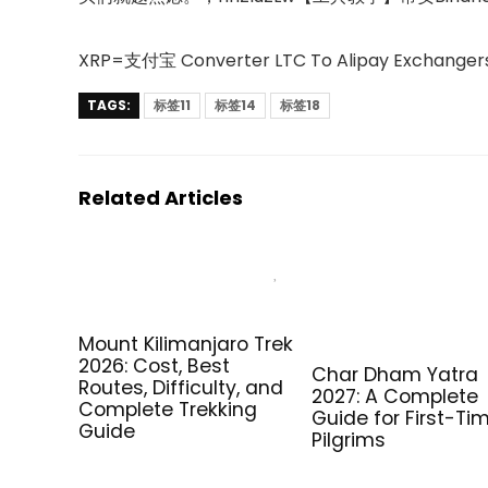
XRP=支付宝 Converter LTC To Alipay Excha
TAGS:
标签11
标签14
标签18
Related Articles
Mount Kilimanjaro Trek
2026: Cost, Best
Char Dham Yatra
Routes, Difficulty, and
2027: A Complete
Complete Trekking
Guide for First-Ti
Guide
Pilgrims