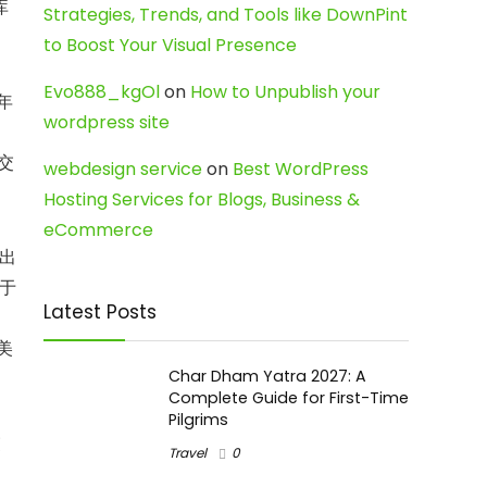
库
Strategies, Trends, and Tools like DownPint
to Boost Your Visual Presence
Evo888_kgOl
on
How to Unpublish your
年
wordpress site
台
交
webdesign service
on
Best WordPress
Hosting Services for Blogs, Business &
eCommerce
出
于
Latest Posts
。
美
Char Dham Yatra 2027: A
Complete Guide for First-Time
Pilgrims
交
Travel
0