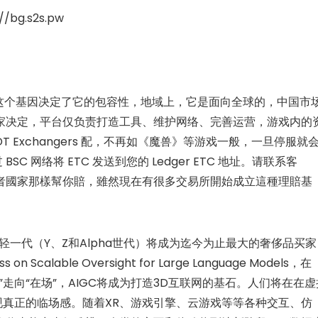
/bg.s2s.pw
底层的这个基因决定了它的包容性，地域上，它是面向全球的，中国市
家决定，平台仅负责打造工具、维护网络、完善运营，游戏内的
 Exchangers 配，不再如《魔兽》等游戏一般，一旦停服就
C 网络将 ETC 发送到您的 Ledger ETC 地址。请联系客
者國家那樣幫你賠，雖然現在有很多交易所開始成立這種理賠基
年年轻一代（Y、Z和Alpha世代）将成为迄今为止最大的奢侈品买
 Scalable Oversight for Large Language Models，在
走向“在场”，AIGC将成为打造3D互联网的基石。人们将在在虚
现真正的临场感。随着XR、游戏引擎、云游戏等等各种交互、仿