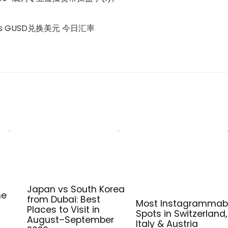
ngers GUSD兑换美元 今日汇率
Japan vs South Korea
me
from Dubai: Best
Most Instagrammab
Places to Visit in
Spots in Switzerland,
August–September
Italy & Austria