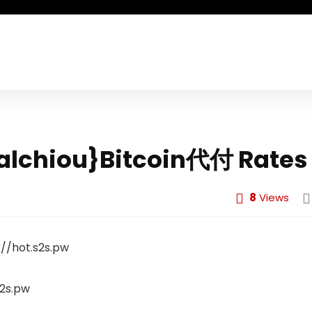
chiou}Bitcoin代付 Rates
8
Views
/hot.s2s.pw
2s.pw