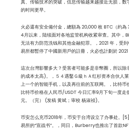
真、传输技术的突破，信息传输越来越接近无损，数
的时间更早。
火必還有安全備付金，總額為 20,000 枚 BTC（
4月以来，陆续面对各地监管机构收紧审查。其中，Bin
无法有力防范洗钱和其他金融犯罪。，2021 年，
易所都暫停了中國新用戶的註冊，火必也計劃於 2021 
這次台灣影響多大？受害者可能多是非幣圈，所以除
的成本太高)。，５４遇鑿Ｇ級ｈＡ红杉资本合伙人莱
上一个的智能手机，以及再往前的互联网。，比特币价格
比特币价格在人民币/USDT 今日汇率9月下旬一度走低
元。（完） (发稿 黄斌；审校 杨淑祯)。
币安怎么充币2018年，币安于台湾设立了办事处。[
易所的“宣战书”。，同日，Burberry也推出了首款NFT