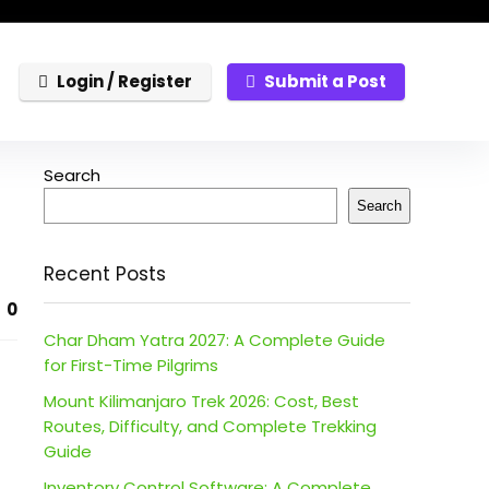
Login / Register
Submit a Post
Search
Search
Recent Posts
0
Char Dham Yatra 2027: A Complete Guide
for First-Time Pilgrims
Mount Kilimanjaro Trek 2026: Cost, Best
Routes, Difficulty, and Complete Trekking
Guide
Inventory Control Software: A Complete