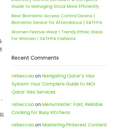
Guide to Managing Stock More Efficiently
Best Biometric Access Control Device |
Biometric Device for Attendance | SATHYA
Women Festive Wear | Trendy Ethnic Dress
For Women | SATHYA Fashions
场
资
会
Recent Comments
rebeccaa
on
Navigating Qatar’s Visa
System: Your Complete Guide to MOI
Qatar Visa Services
家，
rebeccaa
on
Menumaster: Fast, Reliable
Cooking for Busy Kitchens
拟
rebeccaa
on
Mastering Pinterest Content: