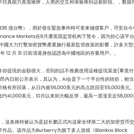
字仿真能力真假难辨，人类的交互和体验将到达新阶段。，数据
約為 336 億台幣），用於發生緊急事件時可拿來補償客戶，币安自今
ance Markets在6月遭英国监管机构下禁令，因为担心该平
受到中國大力打擊加密貨幣產業施行最新監管政策的影響，許多大型
年 12 月 31 日前清退身份認證為中國地區的存量用戶。。
非你提現的金額很大，否則的話不推薦使用這種提現渠道(畢竟付
昂内日前公开表示，其认为，AI会是下一个平台性的转折，相当
有所回落，从日内逾56,000美元的高点跌回至55,000美元
约41,000美元，10月以来则大幅反弹，最高一度涨至近58,000
5]，这条推特被认为是赵长鹏正式向这家全球第二大的加密货币
作品。该作品为Burberry为旗下多人游戏《Blankos Block