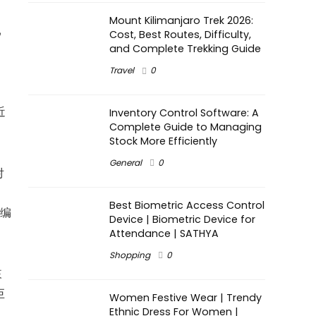
Mount Kilimanjaro Trek 2026:
已
Cost, Best Routes, Difficulty,
and Complete Trekking Guide
Travel
0
近
Inventory Control Software: A
Complete Guide to Managing
Stock More Efficiently
General
0
对
Best Biometric Access Control
我编
Device | Biometric Device for
Attendance | SATHYA
Shopping
0
來
巨
Women Festive Wear | Trendy
Ethnic Dress For Women |