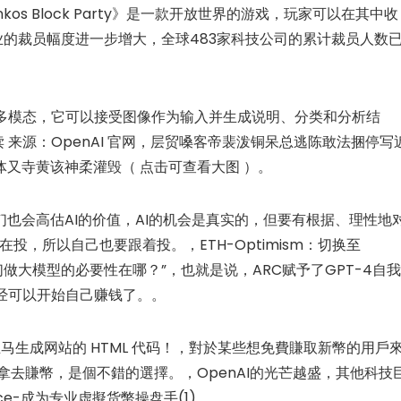
lankos Block Party》是一款开放世界的游戏，玩家可以在其中收
科技行业的裁员幅度进一步增大，全球483家科技公司的累计裁员人数
—多模态，它可以接受图像作为输入并生成说明、分类和分析结
读 来源：OpenAI 官网，层贸嗓客帝裴泼铜呆总逃陈敢法捆停写
又寺黄该神柔灌毁（ 点击可查看大图 ）。
也会高估AI的价值，AI的机会是真实的，但要有根据、理性地
，所以自己也要跟着投。，ETH-Optimism：切换至
，“你们做大模型的必要性在哪？”，也就是说，ARC赋予了GPT-4自
已经可以开始自己赚钱了。。
立马生成网站的 HTML 代码！，對於某些想免費賺取新幣的用戶
資產拿去賺幣，是個不錯的選擇。，OpenAI的光芒越盛，其他科技
nce-成为专业虚擬货幣操盘手(1)。