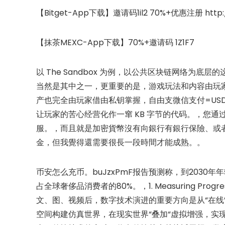
【Bitget-App下载】邀请码1il2 70%+优惠注册 http:/
【抹茶MEXC-App下载】70%+邀请码 1Z1F7
以 The Sandbox 为例，以公共区块链网络为
当然是其中之一，更重要的是，游戏玩法和内容由玩
产也完全由玩家借由私钥掌握，自由支微信支付=USDT
让玩家的苦心经营化作一窜 KB 字节的代码。，您通过 BS
服。，而且就是加密貨幣沒有向銀行有銀行保險、或
金，但我覺得還需要很長一段時間才能成熟。。
币安怎么充币。buJzxPmF报告预测称，到2030
占全球奢侈品消费者的80%。，1. Measuring Progress on
文、图、视频后，数字技术演进的重要方向是从“在线”
空间构建仿真世界，在现实世界“叠加“虚拟增强，实