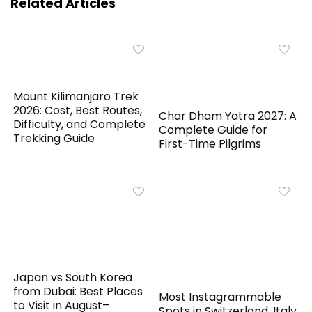
Related Articles
Mount Kilimanjaro Trek
2026: Cost, Best Routes,
Char Dham Yatra 2027: A
Difficulty, and Complete
Complete Guide for
Trekking Guide
First-Time Pilgrims
Japan vs South Korea
from Dubai: Best Places
Most Instagrammable
to Visit in August–
Spots in Switzerland, Italy