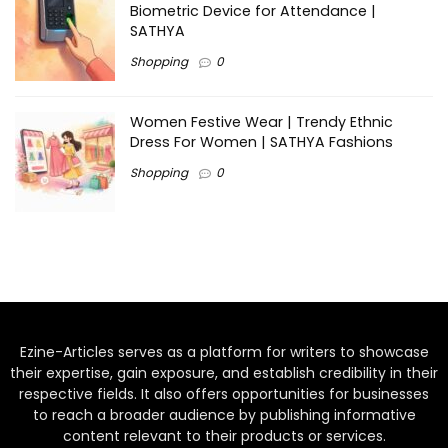
Biometric Device for Attendance |
SATHYA
Shopping
0
Women Festive Wear | Trendy Ethnic
Dress For Women | SATHYA Fashions
Shopping
0
Ezine-Articles serves as a platform for writers to showcase
their expertise, gain exposure, and establish credibility in their
respective fields. It also offers opportunities for businesses
to reach a broader audience by publishing informative
content relevant to their products or services.