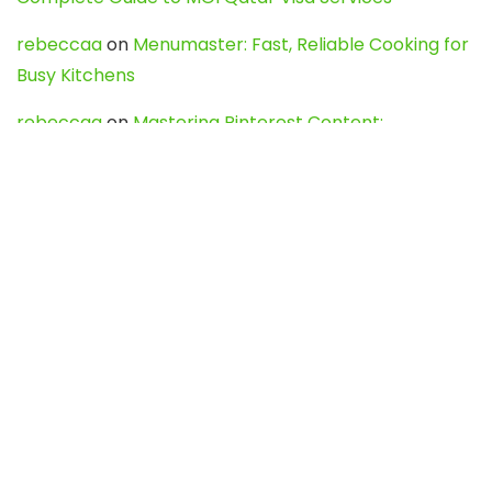
rebeccaa
on
Menumaster: Fast, Reliable Cooking for
Busy Kitchens
rebeccaa
on
Mastering Pinterest Content:
Strategies, Trends, and Tools like DownPint to Boost
Your Visual Presence
Evo888_kgOl
on
How to Unpublish your wordpress
site
webdesign service
on
Best WordPress Hosting
Services for Blogs, Business & eCommerce
Latest Posts
Char Dham Yatra 2027: A Complete