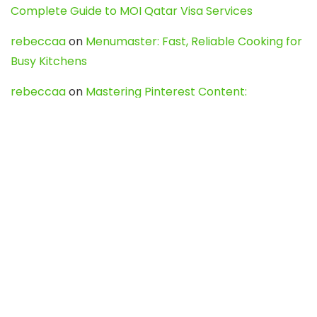
Complete Guide to MOI Qatar Visa Services
rebeccaa
on
Menumaster: Fast, Reliable Cooking for
Busy Kitchens
rebeccaa
on
Mastering Pinterest Content:
Strategies, Trends, and Tools like DownPint to Boost
Your Visual Presence
Evo888_kgOl
on
How to Unpublish your wordpress
site
webdesign service
on
Best WordPress Hosting
Services for Blogs, Business & eCommerce
Latest Posts