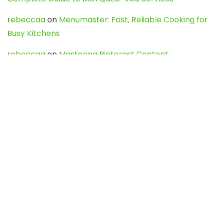
rebeccaa
on
Menumaster: Fast, Reliable Cooking for
Busy Kitchens
rebeccaa
on
Mastering Pinterest Content:
Strategies, Trends, and Tools like DownPint to Boost
Your Visual Presence
Evo888_kgOl
on
How to Unpublish your wordpress
site
webdesign service
on
Best WordPress Hosting
Services for Blogs, Business & eCommerce
Latest Posts
Char Dham Yatra 2027: A Complete