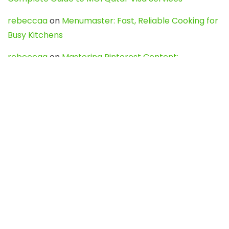
rebeccaa
on
Menumaster: Fast, Reliable Cooking for
Busy Kitchens
rebeccaa
on
Mastering Pinterest Content:
Strategies, Trends, and Tools like DownPint to Boost
Your Visual Presence
Evo888_kgOl
on
How to Unpublish your wordpress
site
webdesign service
on
Best WordPress Hosting
Services for Blogs, Business & eCommerce
Latest Posts
Char Dham Yatra 2027: A Complete