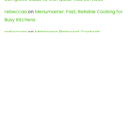
rebeccaa
on
Menumaster: Fast, Reliable Cooking for
Busy Kitchens
rebeccaa
on
Mastering Pinterest Content:
Strategies, Trends, and Tools like DownPint to Boost
Your Visual Presence
Evo888_kgOl
on
How to Unpublish your wordpress
site
webdesign service
on
Best WordPress Hosting
Services for Blogs, Business & eCommerce
Latest Posts
Char Dham Yatra 2027: A Complete