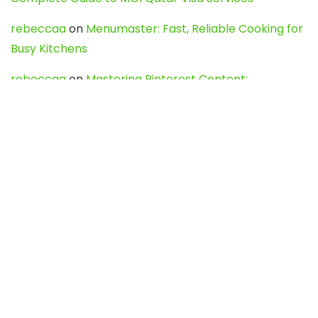
rebeccaa
on
Menumaster: Fast, Reliable Cooking for
Busy Kitchens
rebeccaa
on
Mastering Pinterest Content:
Strategies, Trends, and Tools like DownPint to Boost
Your Visual Presence
Evo888_kgOl
on
How to Unpublish your wordpress
site
webdesign service
on
Best WordPress Hosting
Services for Blogs, Business & eCommerce
Latest Posts
Char Dham Yatra 2027: A Complete