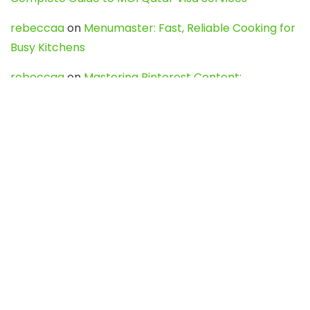
rebeccaa
on
Menumaster: Fast, Reliable Cooking for
Busy Kitchens
rebeccaa
on
Mastering Pinterest Content:
Strategies, Trends, and Tools like DownPint to Boost
Your Visual Presence
Evo888_kgOl
on
How to Unpublish your wordpress
site
webdesign service
on
Best WordPress Hosting
Services for Blogs, Business & eCommerce
Latest Posts
Char Dham Yatra 2027: A Complete