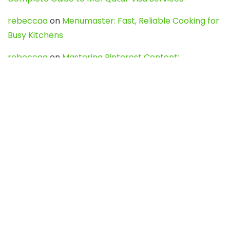
rebeccaa
on
Menumaster: Fast, Reliable Cooking for
Busy Kitchens
rebeccaa
on
Mastering Pinterest Content:
Strategies, Trends, and Tools like DownPint to Boost
Your Visual Presence
Evo888_kgOl
on
How to Unpublish your wordpress
site
webdesign service
on
Best WordPress Hosting
Services for Blogs, Business & eCommerce
Latest Posts
Char Dham Yatra 2027: A Complete