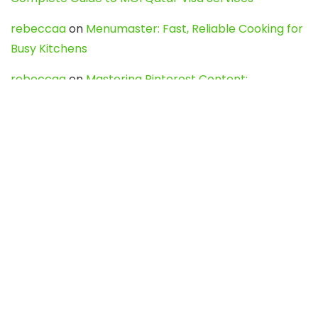
rebeccaa
on
Menumaster: Fast, Reliable Cooking for
Busy Kitchens
rebeccaa
on
Mastering Pinterest Content:
Strategies, Trends, and Tools like DownPint to Boost
Your Visual Presence
Evo888_kgOl
on
How to Unpublish your wordpress
site
webdesign service
on
Best WordPress Hosting
Services for Blogs, Business & eCommerce
Latest Posts
Char Dham Yatra 2027: A Complete