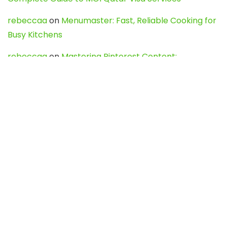
rebeccaa
on
Menumaster: Fast, Reliable Cooking for
Busy Kitchens
rebeccaa
on
Mastering Pinterest Content:
Strategies, Trends, and Tools like DownPint to Boost
Your Visual Presence
Evo888_kgOl
on
How to Unpublish your wordpress
site
webdesign service
on
Best WordPress Hosting
Services for Blogs, Business & eCommerce
Latest Posts
Char Dham Yatra 2027: A Complete