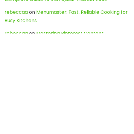
rebeccaa
on
Menumaster: Fast, Reliable Cooking for
Busy Kitchens
rebeccaa
on
Mastering Pinterest Content:
Strategies, Trends, and Tools like DownPint to Boost
Your Visual Presence
Evo888_kgOl
on
How to Unpublish your wordpress
site
webdesign service
on
Best WordPress Hosting
Services for Blogs, Business & eCommerce
Latest Posts
Char Dham Yatra 2027: A Complete