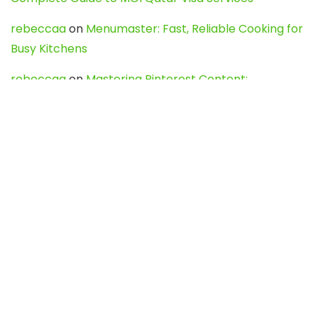
rebeccaa
on
Menumaster: Fast, Reliable Cooking for
Busy Kitchens
rebeccaa
on
Mastering Pinterest Content:
Strategies, Trends, and Tools like DownPint to Boost
Your Visual Presence
Evo888_kgOl
on
How to Unpublish your wordpress
site
webdesign service
on
Best WordPress Hosting
Services for Blogs, Business & eCommerce
Latest Posts
Char Dham Yatra 2027: A Complete