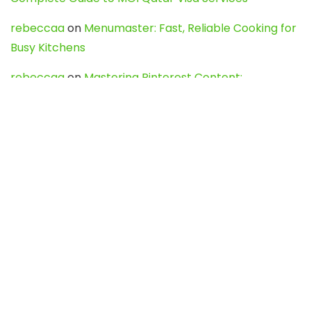
rebeccaa
on
Menumaster: Fast, Reliable Cooking for
Busy Kitchens
rebeccaa
on
Mastering Pinterest Content:
Strategies, Trends, and Tools like DownPint to Boost
Your Visual Presence
Evo888_kgOl
on
How to Unpublish your wordpress
site
webdesign service
on
Best WordPress Hosting
Services for Blogs, Business & eCommerce
Latest Posts
Char Dham Yatra 2027: A Complete