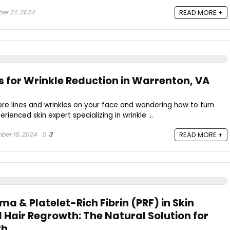
er 27, 2024
READ MORE +
s for Wrinkle Reduction in Warrenton, VA
re lines and wrinkles on your face and wondering how to turn
ienced skin expert specializing in wrinkle ...
ber 16, 2024
3
READ MORE +
ma & Platelet-Rich Fibrin (PRF) in Skin
 Hair Regrowth: The Natural Solution for
th