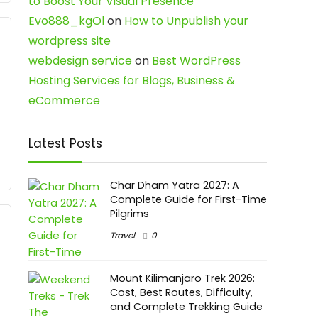
to Boost Your Visual Presence
Evo888_kgOl
on
How to Unpublish your
wordpress site
webdesign service
on
Best WordPress
Hosting Services for Blogs, Business &
eCommerce
Latest Posts
Char Dham Yatra 2027: A
Complete Guide for First-Time
Pilgrims
Travel
0
Mount Kilimanjaro Trek 2026:
Cost, Best Routes, Difficulty,
and Complete Trekking Guide