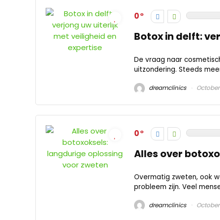
0
Botox in delft: ve
De vraag naar cosmetisch
uitzondering. Steeds mee
dreamclinics
October
0
Alles over botox
Overmatig zweten, ook we
probleem zijn. Veel mensen
dreamclinics
October