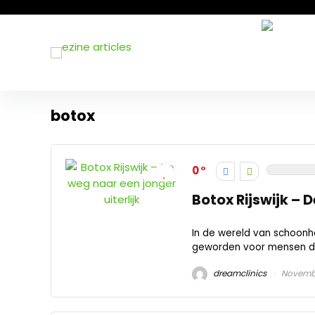
botox
0
Botox Rijswijk – 
In de wereld van schoonh
geworden voor mensen die h
dreamclinics
Novembe