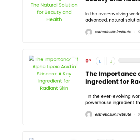
In the ever-evolving worl
advanced, natural solution
estheticskininstitute
S
0
The Importance of
Ingredient for Ra
In the ever-evolving worl
powerhouse ingredient that
estheticskininstitute
S