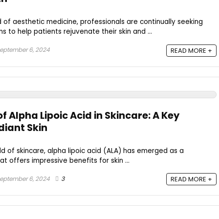
d of aesthetic medicine, professionals are continually seeking
s to help patients rejuvenate their skin and ...
eptember 6, 2024
READ MORE +
 Alpha Lipoic Acid in Skincare: A Key
diant Skin
d of skincare, alpha lipoic acid (ALA) has emerged as a
 offers impressive benefits for skin ...
eptember 6, 2024
3
READ MORE +