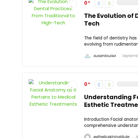
0
The Evolution of 
Tech
The field of dentistry ha
evolving from rudimentary
susanlouisa
Septembe
0
Understanding Fa
Esthetic Treatm
Introduction Facial anato
comprehensive understandi
estheticskininstitute
A