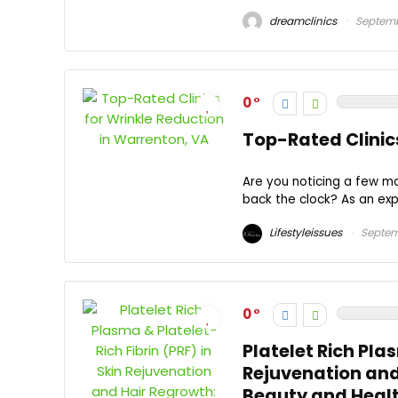
dreamclinics
Septemb
0
Top-Rated Clinic
Are you noticing a few mo
back the clock? As an exper
Lifestyleissues
Septem
0
Platelet Rich Plas
Rejuvenation and
Beauty and Heal