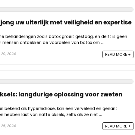
rjong uw uiterlijk met veiligheid en expertise
e behandelingen zoals botox groeit gestaag, en delft is geen
r mensen ontdekken de voordelen van botox om ...
 29, 2024
READ MORE +
oksels: langdurige oplossing voor zweten
l bekend als hyperhidrose, kan een vervelend en gênant
 hebben last van natte oksels, zelfs als ze niet ...
 25, 2024
READ MORE +