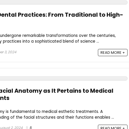
Dental Practices: From Traditional to High-
s undergone remarkable transformations over the centuries,
 practices into a sophisticated blend of science ...
r 3, 2024
READ MORE +
cial Anatomy as It Pertains to Medical
ents
my is fundamental to medical esthetic treatments. A
ng of the facial structures and their functions enables ...
ugust 2, 2024
5
READ MORE +