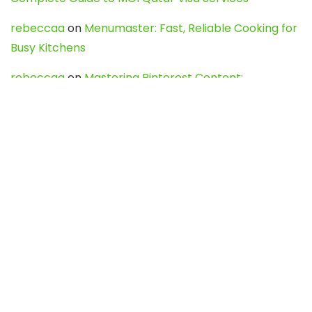
rebeccaa
on
Menumaster: Fast, Reliable Cooking for
Busy Kitchens
rebeccaa
on
Mastering Pinterest Content:
Strategies, Trends, and Tools like DownPint to Boost
Your Visual Presence
Evo888_kgOl
on
How to Unpublish your wordpress
site
webdesign service
on
Best WordPress Hosting
Services for Blogs, Business & eCommerce
Latest Posts
Char Dham Yatra 2027: A Complete