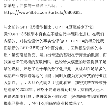
新消息，并参与一些线下活动。，
https://www.8btc.com/article/6809312。
与之前的GPT-3.5模型相比，GPT-4显著减少了“幻
觉”(GPT-3.5模型本身也在不断迭代中得到改进)。在我们
内部的、对抗性设计的事实性评估中，GPT-4的得分比我
们最新的GPT-3.5高出19个百分点。，回到模型训练的本
质：量变引起质变。暴力出奇迹的基础在于海量的数据，而
我国超10亿规模的互联网民，已经给大模型的研发提供了足
够的燃料。席卷了近十年的数字化浪潮，又让AI在足够多的
成熟产业有快速落地的可能，同时又能为方兴未艾的行业注
入新血。，ｖＳＵＯ約朗ＺＪ從此看來，加密貨幣在未來升
息繼續的2023年，雖然不易迅速看到翻身，持有的人已不
再是純幣圈社群，也將帶來不同影響，與傳統股票唱同調的
機率已變高。，“有什么明确的商业模式吗？”。