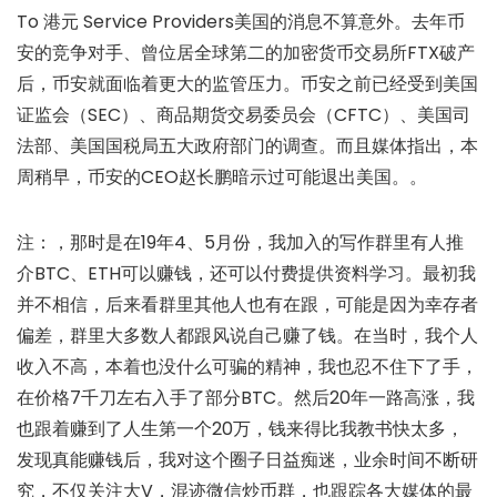
To 港元 Service Providers美国的消息不算意外。去年币
安的竞争对手、曾位居全球第二的加密货币交易所FTX破产
后，币安就面临着更大的监管压力。币安之前已经受到美国
证监会（SEC）、商品期货交易委员会（CFTC）、美国司
法部、美国国税局五大政府部门的调查。而且媒体指出，本
周稍早，币安的CEO赵长鹏暗示过可能退出美国。。
注：，那时是在19年4、5月份，我加入的写作群里有人推
介BTC、ETH可以赚钱，还可以付费提供资料学习。最初我
并不相信，后来看群里其他人也有在跟，可能是因为幸存者
偏差，群里大多数人都跟风说自己赚了钱。在当时，我个人
收入不高，本着也没什么可骗的精神，我也忍不住下了手，
在价格7千刀左右入手了部分BTC。然后20年一路高涨，我
也跟着赚到了人生第一个20万，钱来得比我教书快太多，
发现真能赚钱后，我对这个圈子日益痴迷，业余时间不断研
究，不仅关注大V，混迹微信炒币群，也跟踪各大媒体的最