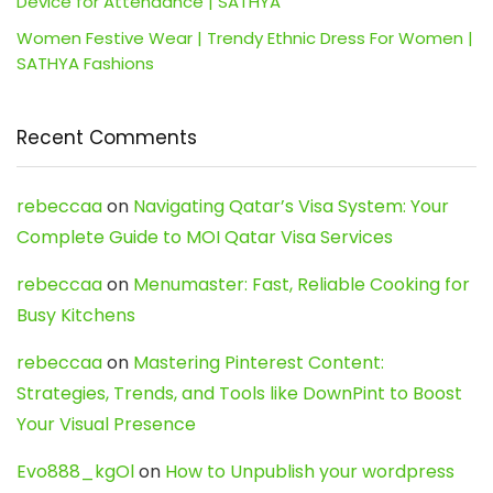
Device for Attendance | SATHYA
Women Festive Wear | Trendy Ethnic Dress For Women |
SATHYA Fashions
Recent Comments
rebeccaa
on
Navigating Qatar’s Visa System: Your
Complete Guide to MOI Qatar Visa Services
rebeccaa
on
Menumaster: Fast, Reliable Cooking for
Busy Kitchens
rebeccaa
on
Mastering Pinterest Content:
Strategies, Trends, and Tools like DownPint to Boost
Your Visual Presence
Evo888_kgOl
on
How to Unpublish your wordpress