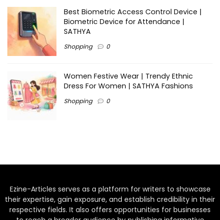
Best Biometric Access Control Device |
Biometric Device for Attendance |
SATHYA
Shopping
0
Women Festive Wear | Trendy Ethnic
Dress For Women | SATHYA Fashions
Shopping
0
Ezine-Articles serves as a platform for writers to showcase
their expertise, gain exposure, and establish credibility in their
respective fields. It also offers opportunities for businesses
to reach a broader audience by publishing informative