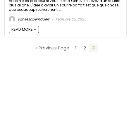
Vous n'êtes pas seul si vous êtes à Genève et rêvez d'un sourire
plus aligné. L'idée d'avoir un sourire parfait est quelque chose
que beaucoup recherchent, ...
vanessabernauerr
February 25, 2025
READ MORE +
« Previous Page
1
2
3