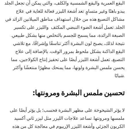
البقع العمرية والبقع الشمسية والكلف، والتي يمكن أن تجعل الجلد
يبدو باهتًا وغير متساوٍ. تعد أشعة الليزر فعالة للغاية في علاج
مشاكل التصبغ هذه من خلال استهداف مناطق الميلانين الزائد في
الجلد. تعمل أشعة الضوء النبضي المكثف والليزر على تكسير
الصبغة الزائدة، مما يسمح للجسم بالتخلص منها بشكل طبيعي.
نتيجة لذلك، يصبح لون البشرة أكثر تناسقًا وإشراقًا، مع تلاشي
البقع الداكنة بشكل ملحوظ بمرور الوقت. بالإضافة إلى علاج
التصبغ، تعمل أشعة الليزر أيضًا على تحفيز إنتاج الكولاجين، مما
يحسن ملمس البشرة ولونها، مما يمنحك مظهرًا منتعشًا وأكثر
شبابًا.
:تحسين ملمس البشرة ومرونتها
لا يؤثر الشيخوخة على مظهر البشرة فحسب؛ بل يؤثر أيضًا على
ملمسها ومرونتها. تساعد علاجات الليزر مثل ليزر ثاني أكسيد
الكربون الجزئي وأشعة الليزر الإربيوم في معالجة كل من هذه