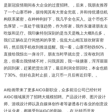
是新冠疫情期间各大企业的过度招聘。，后来，我朋友推荐
了一个山寨币种，据传闻其有大资金兜底，并和传统通信机
构联系紧密，在种种利好下，我几乎全仓买入。这个币也不
负厚望，一直处于领涨趋势，作为答谢，我作东邀请朋友去
吃饭和足疗。我印象特别深刻的是当天是晚上大概8点多，
我们正躺在足疗间悠闲的享受，侃侃大山相互鼓吹财富密
码，然后我手机收到推送提醒。我一看，山寨币秒跌60%，
直接给我惊出一身冷汗。朋友当时早就出货，没有收到消
息，但看出我情绪不对，问我原因，我一味搪塞，浑浑噩噩
的回到家，赶紧把货出清了，最后利润全部回吐，本金也赔
了30%。但好在及时止损，这只币一月后将近归零。。
AI绘画带来了更多AICG新职业，众多前沿公司已经针对
AIGC领域展开了招聘大规模招聘。产品设计师、图片设计
师、游戏设计师以及自媒体创作者等渗透各行各业的创意设
计从业者，都将受到AIGC的影响。，在 比特币开发