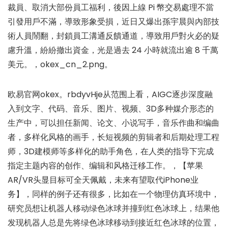
裁員、取消大部份員工福利，後因上線 Pi 幣交易處理不當
引發用戶不滿，導致形象受損，近日又爆出孫宇晨與內部技
術人員鬧翻，封鎖員工溝通反饋通道，導致用戶對火必的疑
慮升溫，紛紛撤出資金，光是過去 24 小時就流出逾 8 千萬
美元。，okex_cn_2.png。
欧易官网okex。rbdyvHje从范围上看，AIGC逐步深度融
入到文字、代码、音乐、图片、视频、3D多种媒介形态的
生产中，可以担任新闻、论文、小说写手，音乐作曲和编曲
者，多样化风格的画手，长短视频的剪辑者和后期处理工程
师，3D建模师等多样化的助手角色，在人类的指导下完成
指定主题内容的创作、编辑和风格迁移工作。，【苹果
AR/VR头显目标可全天佩戴，未来有望取代iPhone业
务】，同样的例子还有很多，比如在一个物理仿真环境中，
研究员想让机器人移动绿色冰球并撞到红色冰球上，结果他
发现机器人总是先将绿色冰球移动到接近红色冰球的位置，