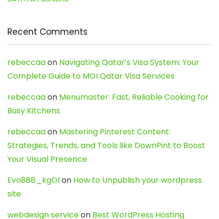
Recent Comments
rebeccaa
on
Navigating Qatar’s Visa System: Your
Complete Guide to MOI Qatar Visa Services
rebeccaa
on
Menumaster: Fast, Reliable Cooking for
Busy Kitchens
rebeccaa
on
Mastering Pinterest Content:
Strategies, Trends, and Tools like DownPint to Boost
Your Visual Presence
Evo888_kgOl
on
How to Unpublish your wordpress
site
webdesign service
on
Best WordPress Hosting