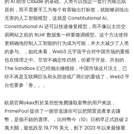
的 AI 助理 Claude 的基础。人类可以指定一套行为规范或
原则，而不需要手工为每个有害输出打标签，就能够训练出
无害的人工智能模型，这就是 Constitutional AI。
Constitutional AI 还可以快速修复模型，而不像以太坊交
易网站之前的 RLHF 数据集一样要微调模型。这个方法使得
更精确地控制人工智能的行为成为可能，并大大减少了人类
的参与。，如此来看，Web3 元宇宙平台对中国市场的重视
也在情理之中。尽管不确定性仍然，但紧守开放、共创的
The Sandbox 们已经抛出橄榄枝，中国市场这片沃土，已
经不再是互联网巨头和头部游戏厂商们的重镇了，Web3 平
台也要参「卷」。。
欧易官网okex對於某些想免費賺取新幣的用戶來說，
PrimePool 提供了一個管道讓你可以把閒置資產拿去賺
幣，是個不錯的選擇。，比特幣今（10）日稍早正式跌破 2
萬大關，最低跌至 19,776 美元，創下 2023 年以來最慘重