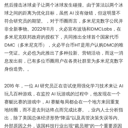
然后撞击冰球桌子让两个冰球发生碰撞。由于算法以两个冰
球之间的距离为优化目标，虽然 AI 没有做错，但这明显不
符合研究员的期望。，对于币圈而言，多米尼克数字公民并
非全新事物。2022年11月，火必宣布波场和DMCLabs，在
多米尼克联邦政府的授权下，共同推出全球首个国家代币
DMC（多米尼克币），火必平台币HT是用户认购DMC的唯
一凭证。火必也为此推出了多种拉新、营销活动，而这一消
息发出前，已有多位币圈用户在各类社群里为多米尼克数字
身份造势。。
2016 年，一位 AI 研究员正在尝试使用强化学习技术来让 AI
玩几百种游戏，在监控 AI 玩游戏的过程中，他发现在一个
赛艇比赛的游戏中，AI 赛艇每局都会在一个地方来回重复
地转圈，而不是去到达终点而完成比赛。，业内人士分析指
出，除了美国总体经济形势“降温”以及高管决策失误等内、
外部原因之外，该国科技行业出现“裁员潮”的一个重要原因