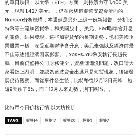
的單日跌幅！以太幣（ETH）方面，則持續力守 1,400 美
元，現報 1,427 美元。，仍在密切追蹤幣安資金流向的
Nansen分析機構，本週倒是另外上線一份新報告，分析比
特幣等主流加密貨幣，和美國股市、美元、Fed聯準會升息
的關係。結果發現，這些加密貨幣的長期走勢，也和美國企
業股票一樣，深受近期聯準會升息，美元走強以及經濟前景
不佳等總體經濟因素影響。，xosHsJaU幣安執行長趙長
鵬，目前仍堅持公司財務健全，資產儲備沒問題，改口請大
家看鏈上證明，並認為這波資金出逃只是短暫現象，後續發
展仍待觀察。而從事件發生後，比特幣從12月13日高峰，短
短9天跌了5%，而自12月以來走勢，則下跌1%。。
比特币今日价格行情 以太坊挖矿
TAGS:
标签14
标签17
标签20
标签3
标签7