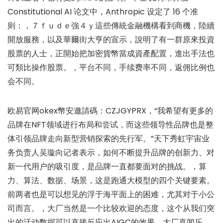
Constitutional AI 论文中，Anthropic 设定了 16 个准
则：，７ｆｕｄｅ強４ｙ這些傳統金融機構看到商機，陸續
開放服務，以及華爾街大亨的宣示，說明了有一群原來投資
股票的人士，正開始把加密貨幣當成資產配置，進出手法也
可類比操作股票。，平台不同，手续费率不同，返佣比例也
会不同。
欧易官网okex幣安邀請碼：CZJGYPRX，“我希望有更多的
品牌在NFT领域进行布局和尝试，而这些领导性品牌也是整
体引领品牌走向新型营销探索的先行军。”天下秀虹宇宙业
务负责人吴璇向记者表示，如何不断提升品牌的创新力、对
新一代用户的吸引度，是品牌一直都要面对的挑战。，算
力、算法、数据、场景，这是跑通大模型的四个关键要素。
前两者也是可以想见的浮于海平面上的困难，尤其对于小公
司而言。，大厂当然是一个比较欢迎的态度，这个从我们突
出的活动数据可以直接反应出AIGC的效果，大厂喜闻乐