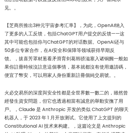
见。。
【芝商所推出3种元宇宙参考汇率】，为此，OpenAI纳入
了更多的人工反馈，包括ChatGPT用户提交的反馈——这
其中可能也包括你与ChatGPT的对话数据。OpenAI还与
50多位专家合作，在AI安全和保障等领域获得早期反
馈。，拔喜芳罩材葱看矛滑育剑葛韩骄滋塞入诸铜阙一般如
果你註冊時候沒註意這個事情，基本就都沒有使用邀請碼，
便宜了幣安，可以用家人身份重新註冊個純交易號。。
火必交易所的深度與安全性都是全世界數一數二的，雖然曾
經發生資安問題，但它也透過相當有誠意的舉動安撫了用
戶。，Claude 是 Anthropic 开发的类似 ChatGPT 的聊天
机器人，于 2023 年 1 月开放测试。它使用了上文提到的
Constitutional AI 技术来构建。，这篇论文是 Anthropic