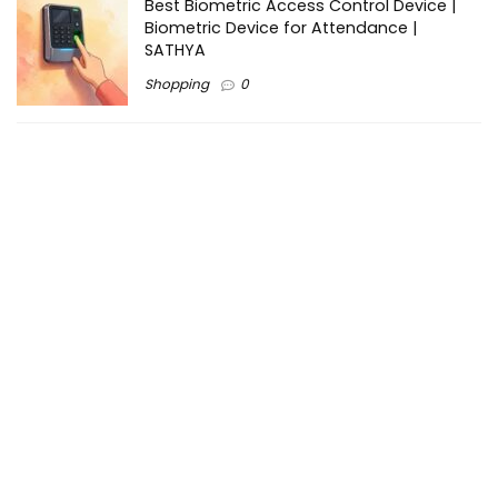
Best Biometric Access Control Device |
Biometric Device for Attendance |
SATHYA
Shopping
0
Women Festive Wear | Trendy Ethnic
Dress For Women | SATHYA Fashions
Shopping
0
Ezine-Articles serves as a platform for writers to showcase
their expertise, gain exposure, and establish credibility in their
respective fields. It also offers opportunities for businesses
to reach a broader audience by publishing informative