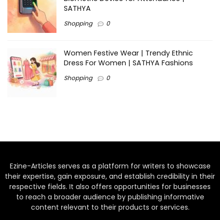
SATHYA
Shopping
0
Women Festive Wear | Trendy Ethnic
Dress For Women | SATHYA Fashions
Shopping
0
Ezine-Articles serves as a platform for writers to showcase
their expertise, gain exposure, and establish credibility in their
respective fields. It also offers opportunities for businesses
to reach a broader audience by publishing informative
content relevant to their products or services.