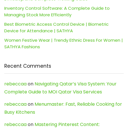
Inventory Control Software: A Complete Guide to
Managing Stock More Efficiently
Best Biometric Access Control Device | Biometric
Device for Attendance | SATHYA
Women Festive Wear | Trendy Ethnic Dress For Women |
SATHYA Fashions
Recent Comments
rebeccaa
on
Navigating Qatar’s Visa System: Your
Complete Guide to MOI Qatar Visa Services
rebeccaa
on
Menumaster: Fast, Reliable Cooking for
Busy Kitchens
rebeccaa
on
Mastering Pinterest Content: