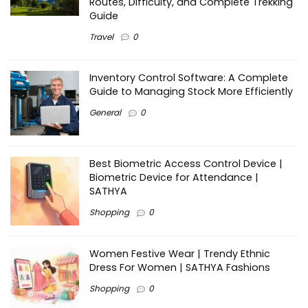
Routes, Difficulty, and Complete Trekking
Guide
Travel
0
Inventory Control Software: A Complete
Guide to Managing Stock More Efficiently
General
0
Best Biometric Access Control Device |
Biometric Device for Attendance |
SATHYA
Shopping
0
Women Festive Wear | Trendy Ethnic
Dress For Women | SATHYA Fashions
Shopping
0