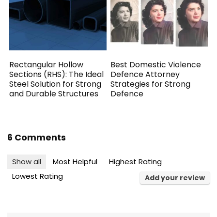
Rectangular Hollow
Best Domestic Violence
Sections (RHS): The Ideal
Defence Attorney
Steel Solution for Strong
Strategies for Strong
and Durable Structures
Defence
6 Comments
Show all
Most Helpful
Highest Rating
Lowest Rating
Add your review