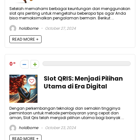
Setelah memahami berbagai keuntungan dari menggunakan
slot qris penting untuk mengetahui beberapa tips agar Anda
bisa memaksimalkan pengalaman bermain. Berikut ...
holdbome
October 27, 2024
READ MORE +
0
Slot QRIS: Menjadi Pilihan
Utama di Era Digital
Dengan perkembangan teknologi dan semakin tingginya
permintaan untuk metode pembayaran yang cepat dan
aman, Slot Qris telah menjadi pilihan utama bagi banyak ...
holdbome
October 23, 2024
READ MORE +