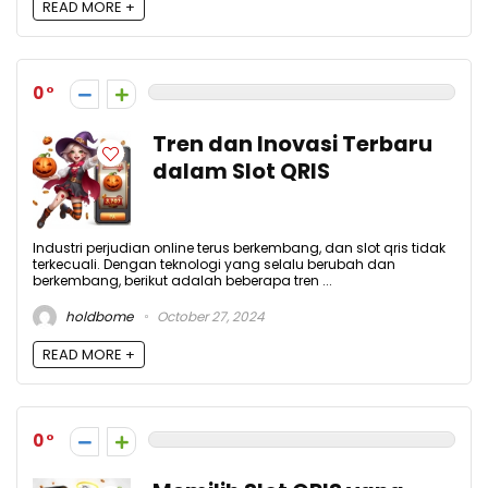
READ MORE +
0
Tren dan Inovasi Terbaru
dalam Slot QRIS
Industri perjudian online terus berkembang, dan slot qris tidak
terkecuali. Dengan teknologi yang selalu berubah dan
berkembang, berikut adalah beberapa tren ...
holdbome
October 27, 2024
READ MORE +
0