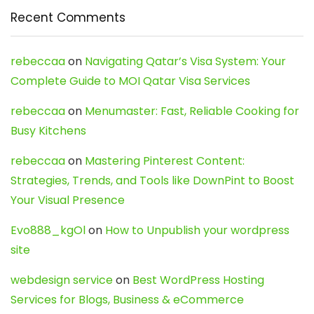
Recent Comments
rebeccaa
on
Navigating Qatar’s Visa System: Your
Complete Guide to MOI Qatar Visa Services
rebeccaa
on
Menumaster: Fast, Reliable Cooking for
Busy Kitchens
rebeccaa
on
Mastering Pinterest Content:
Strategies, Trends, and Tools like DownPint to Boost
Your Visual Presence
Evo888_kgOl
on
How to Unpublish your wordpress
site
webdesign service
on
Best WordPress Hosting
Services for Blogs, Business & eCommerce