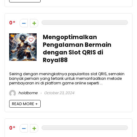
0
Mengoptimalkan
Pengalaman Bermain
dengan Slot QRIS di
Royal88
Seiring dengan meningkatnya popularitas slot QRIS, semakin
banyak pemain yang tertarik untuk memanfaatkan metode
pembayaran ini di platform game online seperti ...
holdbome
October 23, 2024
READ MORE +
0