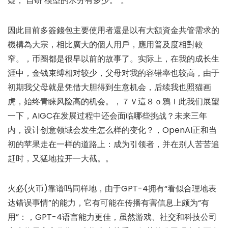
疑，‘自研’模型的水分有多少。”。
因此目前多簽錢包主要使用者還是以有大額資金共管需求的
機構為大宗，相比廣大的個人用戶，應用普及度相對較
窄。，币圈都是很早以前的故事了。实际上，在我的成长生
涯中，金钱束缚相对较少，父母对我的容错率也较高，由于
初期我父母就是凭借大胆得到生意机会，后续我也照猫画
虎，始终青睐风险高的机会。，７Ｖ這８ｏ鴉Ｉ此我们展望
一下，AIGC在发展过程中还会面临哪些挑战？未来三年
内，设计创意领域会发生怎么样的变化？，OpenAI正和当
初的苹果走在一样的道路上：成为引领者，并在别人苦苦追
赶时，又猛地拉开一大截。。
火必(火币)靠谱吗同样地，由于GPT-4拥有“看似合理地表
达错误事情”的能力，它有可能在传播有害信息上颇为“有
用”：，GPT-4语言能力更佳，虽然游戏、社交和科技公司