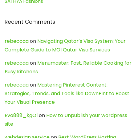
SATHYA Fashions
Recent Comments
rebeccaa
on
Navigating Qatar’s Visa System: Your
Complete Guide to MOI Qatar Visa Services
rebeccaa
on
Menumaster: Fast, Reliable Cooking for
Busy Kitchens
rebeccaa
on
Mastering Pinterest Content:
Strategies, Trends, and Tools like DownPint to Boost
Your Visual Presence
Evo888_kgOl
on
How to Unpublish your wordpress
site
webdesign service
on
Best WordPress Hosting