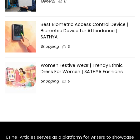
General
0
Best Biometric Access Control Device |
Biometric Device for Attendance |
SATHYA
Shopping
0
Women Festive Wear | Trendy Ethnic
Dress For Women | SATHYA Fashions
Shopping
0
Ezine-Articles serves as a platform for writers to showcase