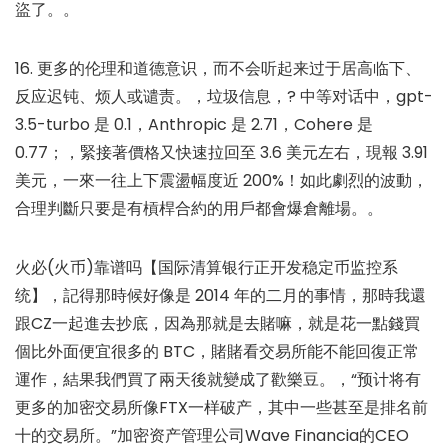
盜了。。
16. 更多的伦理和道德意识，而不会听起来过于居高临下、
反应迟钝、烦人或谴责。，垃圾信息，? 中等对话中，gpt-
3.5-turbo 是 0.1，Anthropic 是 2.71，Cohere 是
0.77；，緊接著價格又快速拉回至 3.6 美元左右，現報 3.91
美元，一來一往上下震盪幅度近 200%！如此劇烈的波動，
合理判斷只要是有槓桿合約的用戶都會爆倉離場。。
火必(火币)靠谱吗【国际清算银行正开发稳定币监控系
统】，記得那時候好像是 2014 年的二月的事情，那時我還
跟CZ一起進去抄底，因為那就是去賭嘛，就是花一點錢買
個比外面便宜很多的 BTC，賭賭看交易所能不能回復正常
運作，結果我們買了兩天後就變成了歡樂豆。，“预计将有
更多的加密交易所像FTX一样破产，其中一些甚至是排名前
十的交易所。”加密资产管理公司Wave Financia的CEO