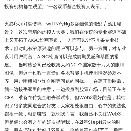
投资机构都在观望。”一名双币基金投资人表示。。
火必(火币)靠谱吗。wrHNYyNg多簽錢包的優點 / 應用場
景？，这次奇瑞的虚拟人大赛，我们在传统的专业赛道基础
上又开拓了AIGC绘画赛道，一方面可以让不具备专业技
术，但对此有浓厚兴趣的用户可以参与。另一方面，对专业
设计用户而言，AIGC绘画可以完成前期灵感和草图的搭
建。，当时该公司已经收集大约 20 个国家数十万人的眼睛
图像，但这一过程一直受到各地智能手机使用情况参差不
齐、用户困惑和欺诈企图等问题的困扰。，在离开币圈后，
我一边接手家里的生意，一边投身到股票市场，目前正在考
CFA，准备在传统金融去试试水。但Web3最好的是，我结
识了很多志同道合的好友，大家相处很自由，心中的想法也
都很一致，就是赚钱。就现状而言，我自己不关注Web3，
但是偶尔会有之前的好友提醒我，在21年StepN最火的时
候，朋友还送过我好几双跑鞋，价值最高也有1万刀，后面